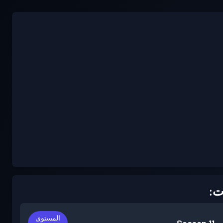
ت:
المستوى