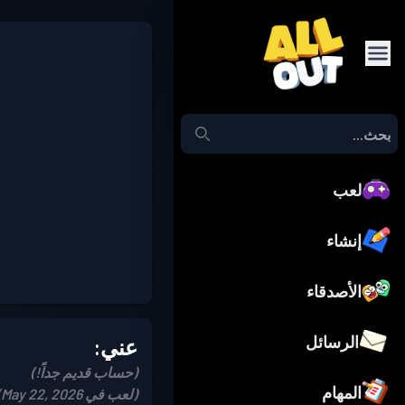
لعب
إنشاء
الأصدقاء
الرسائل
عني:
(حساب قديم جداً!)
المهام
(لعب في May 22, 2026)