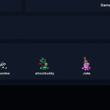
Game
undee
alloutbuddy
Jake