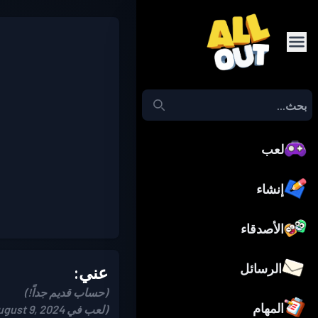
لعب
إنشاء
الأصدقاء
الرسائل
عني:
(حساب قديم جداً!)
المهام
(لعب في August 9, 2024)