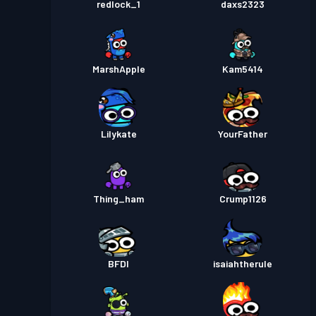
redlock_1
daxs2323
MarshApple
Kam5414
Lilykate
YourFather
Thing_ham
Crump1126
BFDI
isaiahtherule