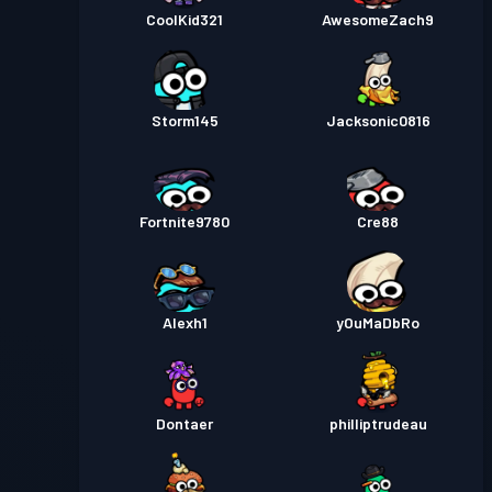
CoolKid321
AwesomeZach9
Storm145
Jacksonic0816
Fortnite9780
Cre88
Alexh1
yOuMaDbRo
Dontaer
philliptrudeau