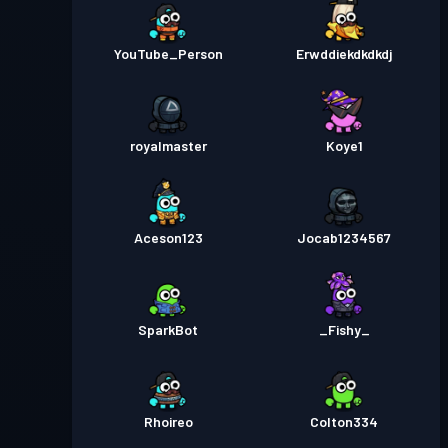
YouTube_Person
Erwddiekdkdkdj
royalmaster
Koye1
Aceson123
Jocab1234567
SparkBot
_Fishy_
Rhoireo
Colton334