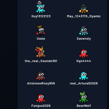
Guy13122123
May_1243179_Dyamic
Usmx
Savensly
the_real_Ssunde361
Ggs4444
ArlolovesRoxy956
real_Artura92026
Fungus2026
BearWolf