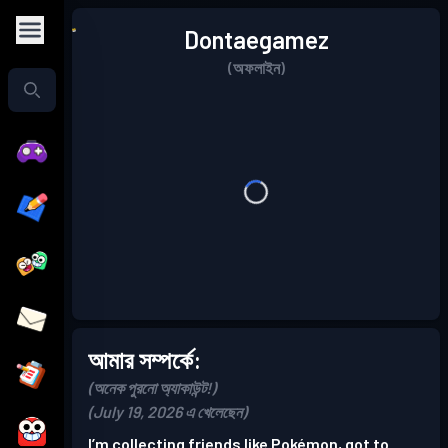
Dontaegamez
(অফলাইন)
আমার সম্পর্কে:
(অনেক পুরনো অ্যাকাউন্ট!)
(July 19, 2026 এ খেলেছেন)
I’m collecting friends like Pokémon, got to