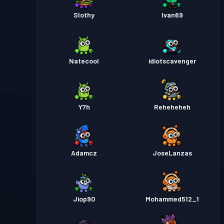
Slothy
Ivan69
Natecool
idiotscavenger
Y7h
Reheheheh
Adamcz
JoseLanzas
Jiop90
Mohammed512_1