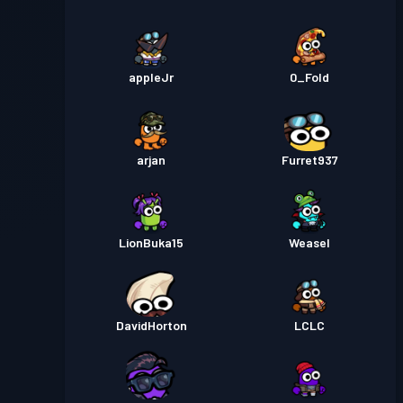
appleJr
0_Fold
arjan
Furret937
LionBuka15
Weasel
DavidHorton
LCLC