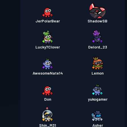
JerPolarBear
ShadowSB
Lucky7Clover
Delord_23
AwesomeNate14
Lemon
Don
yukogamer
Shin_M31
Asher