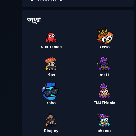
বন্ধুরা:
SuitJames
YoMo
Mas
matt
robo
FNAFMania
Bingley
cheese