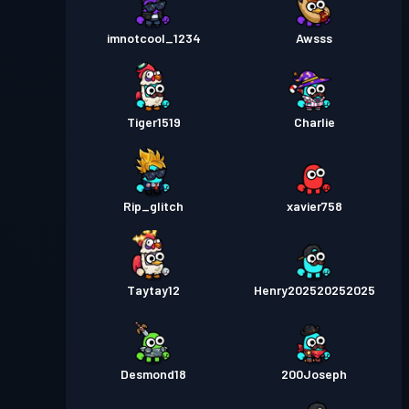
imnotcool_1234
Awsss
Tiger1519
Charlie
Rip_glitch
xavier758
Taytay12
Henry202520252025
Desmond18
200Joseph