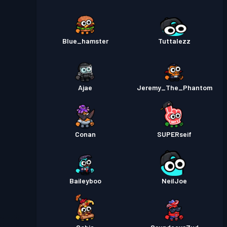
Blue_hamster
Tuttalezz
Ajae
Jeremy_The_Phantom
Conan
SUPERseif
Baileyboo
NeilJoe