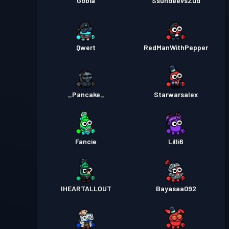
Gobia
SsundeevsZud
Qwert
RedManWithPepper
_Pancake_
Starwarsalex
Fancie
Lilli6
IHEARTALLOUT
Bayasaa092