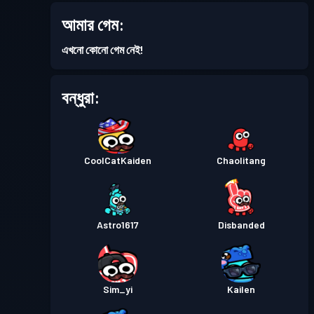
ব্যাটল পাস
Season 1
লেভেল 1
আমার গেম:
এখনো কোনো গেম নেই!
বন্ধুরা:
CoolCatKaiden
Chaolitang
Astro1617
Disbanded
Sim_yi
Kailen