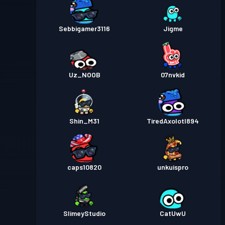
Sebbigamer3116
Jigme
Uz_NOOB
07nvkid
Shin_M31
TiredAxolotl894
caps10820
unkuispro
SlimeyStudio
CatUwU