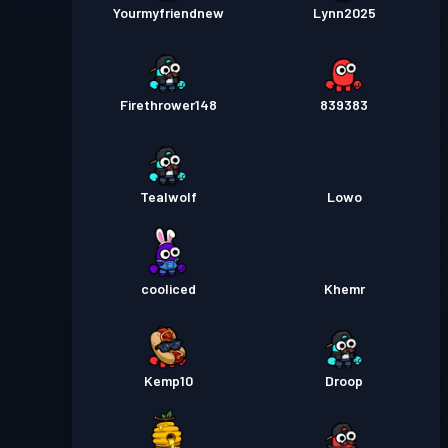
Yourmyfriendnew
Lynn2025
Firethrower148
839383
Tealwolf
Lowo
cooliced
Khemr
Kemp10
Droop