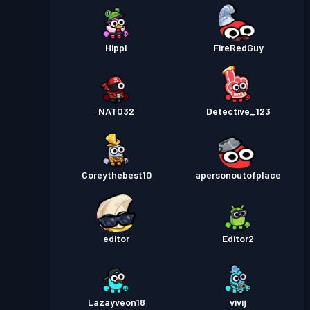
Hippl
FireRedGuy
NATO32
Detective_123
Coreythebest10
apersonoutofplace
editor
Editor2
Lazayveon18
vivij