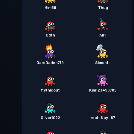
Him56
Thug
Ddfh
Airil
DareDarien714
Simon1_
Mythicout
Kim123456789
Oliver1022
real_Kay_67