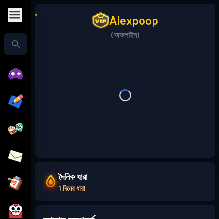
Alexpoop
(অফলাইন)
দৈনিক ধারা
1 দিনের ধারা