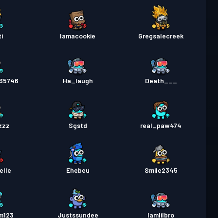
i
Iamacookie
Gregsalecreek
35746
Ha_laugh
Death___
zzz
Sgstd
real_paw474
elle
Ehebeu
Smile2345
m123
Justssundee
Iamlilbro