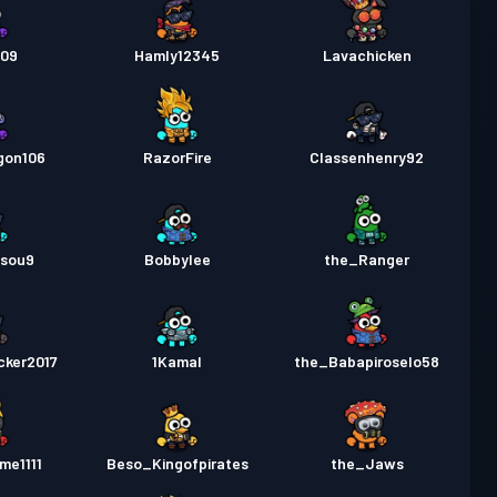
509
Hamly12345
Lavachicken
gon106
RazorFire
Classenhenry92
sou9
Bobbylee
the_Ranger
cker2017
1Kamal
the_Babapiroselo58
me1111
Beso_Kingofpirates
the_Jaws