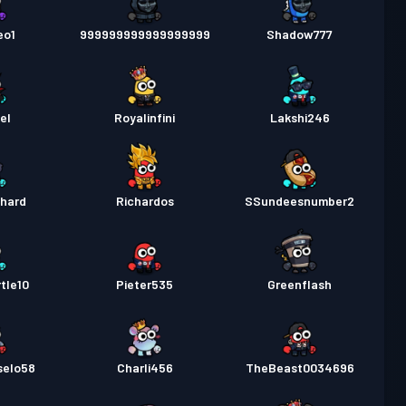
eo1
999999999999999999
Shadow777
el
Royalinfini
Lakshi246
chard
Richardos
SSundeesnumber2
tle10
Pieter535
Greenflash
selo58
Charli456
TheBeast0034696