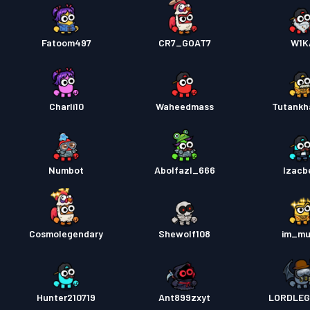
Fatoom497
CR7_GOAT7
W1K
Charli10
Waheedmass
Tutank
Numbot
Abolfazl_666
Izacb
Cosmolegendary
Shewolf108
im_mu
Hunter210719
Ant899zxyt
LORDLEG