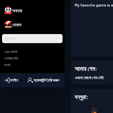
My favorite game is e
অবতার
দোকান
বাংলা
সেবার শর্তাবলী
গোপনীয়তা নীতি
সাপোর্ট
আমার গেম:
এখনো কোনো গেম নেই!
লগইন
অ্যাকাউন্ট তৈরি করুন
বন্ধুরা: