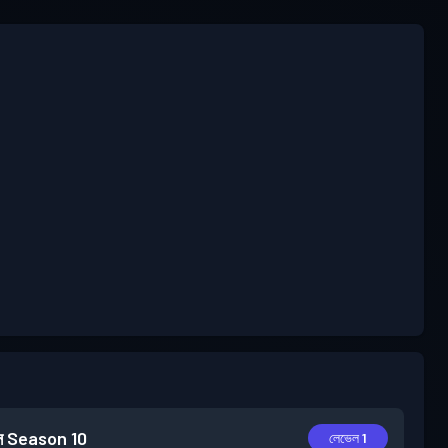
স
Season 10
লেভেল 1