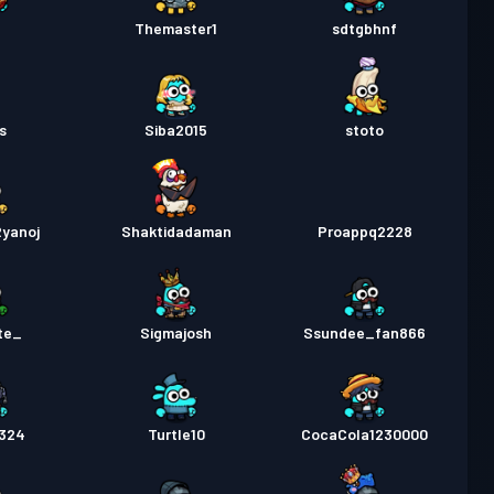
স
Season 2
লেভেল 10
P
Themaster1
sdtgbhnf
স
Season 1
লেভেল 11
as
Siba2015
stoto
yanoj
Shaktidadaman
Proappq2228
te_
Sigmajosh
Ssundee_fan866
1324
Turtle10
CocaCola1230000