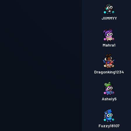
JIIMMYY
Mahra1
Dragonking1234
Ashely5
Fuzzy18107