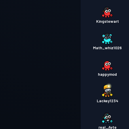
Kingstewart
Math_whiz1026
happymod
Lackey1234
real_Avte