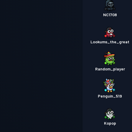
NC1708
Lookums_the_great
Random_player
Penguin_519
Kopop