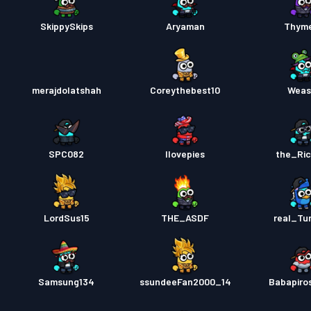
SkippySkips
Aryaman
Thym
merajdolatshah
Coreythebest10
Weas
SPC082
Ilovepies
the_Ri
LordSus15
THE_ASDF
real_Tur
Samsung134
ssundeeFan2000_14
Babapiro