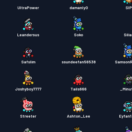
ব্যাটল পা
UltraPower
damanly0
SI
ব্যাটল পা
Leandersus
Soko
Sili
Safslim
ssundeefan56538
SamsonR
Joshyboy7777
Tails666
_Minu
Streeter
Ashton_Lee
Eyfan