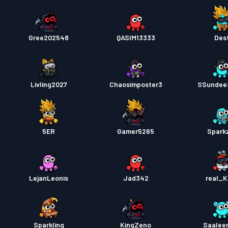
Gree202548
QASIM13333
Dest
Livling2027
Chaosimposter3
SSundee
5ER
Gamer5265
Spark
LejanLeonis
Jad342
real_K
Sparkling
KingZeno
Saalee