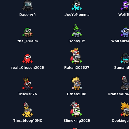
Dason44
JoeYoMomma
Wolf
the_Realm
Sonny112
Whitedra
real_Chosen2025
Rakan202527
Samand
Trucks874
Ethan2018
GrahamCra
The_bloop10MC
Slimeking2025
Cookiega