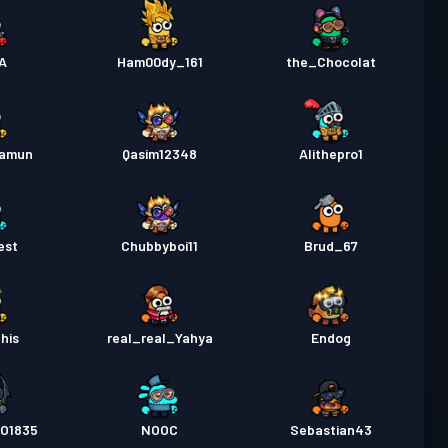
A
Ham00dy_161
the_Chocolat
hamun
Qasim12348
Alithepro1
est
Chubbyboi11
Brud_67
his
real_real_Yahya
Endog
O1835
NOOC
Sebastian43