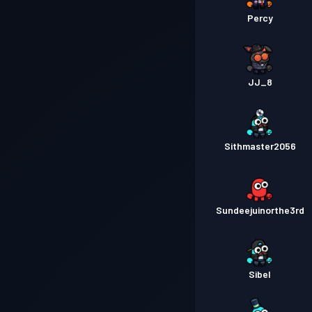
Percy
JJ_8
Sithmaster2056
Sundeejuinorthe3rd
Sibel