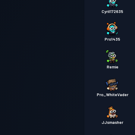
Cyril172635
Pro1435
Remie
Pro_WhiteVader
JJsmasher