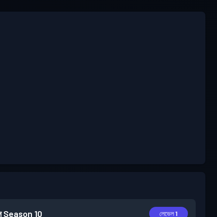
স
Season 10
লেভেল 1