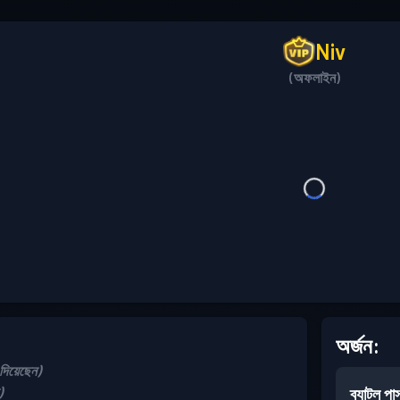
Niv
(অফলাইন)
অর্জন:
িয়েছেন)
)
ব্যাটল পা