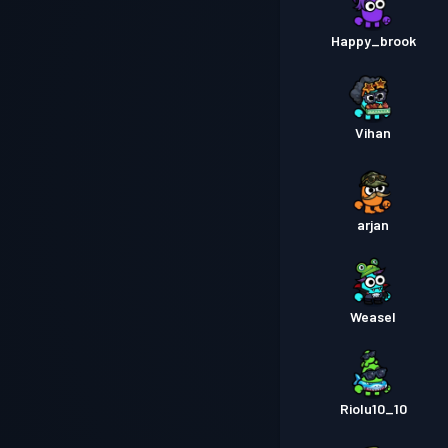
Happy_brook
Vihan
arjan
Weasel
Riolu10_10