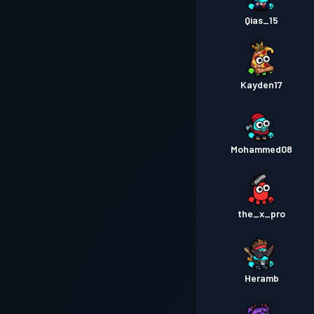
Qias_15
Kayden17
Mohammed08
the_x_pro
Heramb