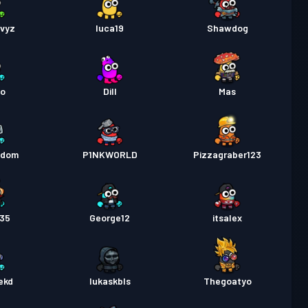
qvyz
luca19
Shawdog
oo
Dill
Mas
ndom
P1NKWORLD
Pizzagraber123
435
George12
itsalex
ekd
lukaskbls
Thegoatyo