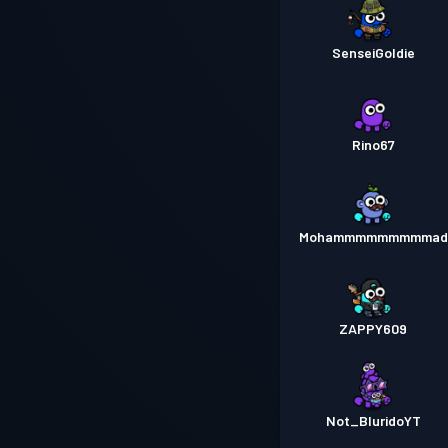
SenseiGoldie
Rino67
Mohammmmmmmmmad
ZAPPY609
Not_BluridoYT