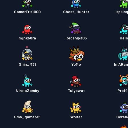
GamerEris1000
Ghost_Hunter
ispkls
mjjhkb8ra
lordship305
Hel
Shin_M31
YoMo
ImARa
NikolaZomby
Tulyawat
Pro1
Smb_gamer35
Wolfer
Soren