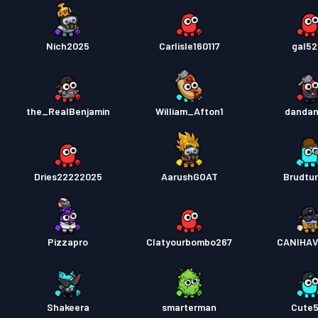
Nich2025
Carlisle160117
gal5
the_RealBenjamin
William_Afton1
danda
Dries22222025
AarushGOAT
Brudtur
Pizzapro
Clatyourbombo267
CANIHA
Shakeera
smarterman
Cute