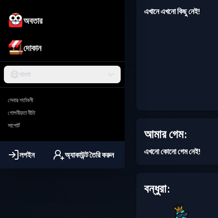
এখানে এখনো কিছু নেই!
অবতার
দোকান
বাংলা
সেবার শর্তাবলী
গোপনীয়তা নীতি
সাপোর্ট
আমার গেম:
এখনো কোনো গেম নেই!
লগইন
অ্যাকাউন্ট তৈরি করুন
বন্ধুরা: