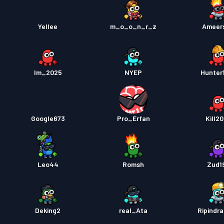
Yellee
m_o_o_n_r_z
Ameer
Im_2025
NYEP
Hunter
Google673
Pro_Erfan
Kill2
Leo44
Romsh
Zud1
Deking2
real_Ata
Ripindr