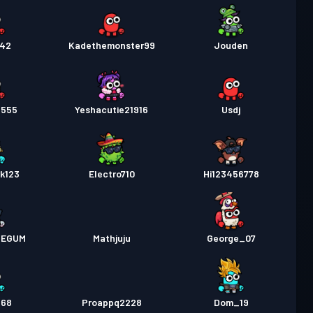
242
Kadethemonster99
Jouden
n555
Yeshacutie21916
Usdj
k123
Electro710
Hi123456778
VEGUM
Mathjuju
George_07
568
Proappq2228
Dom_19