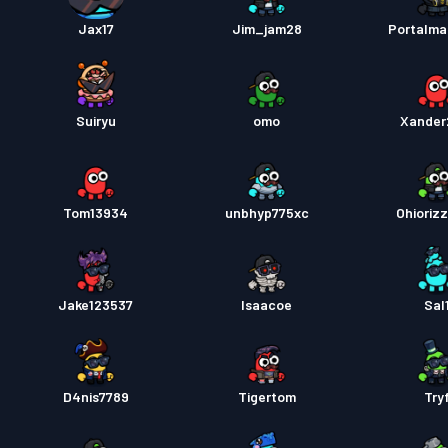
প্রিমিয়াম
Jax17
Jim_jam28
Portalma
প্রিমিয়াম
Suiryu
omo
Xander
Tom13934
unbhyp775xc
Ohioriz
Jake123537
Isaacoe
Sal
D4nis7789
Tigertom
Try