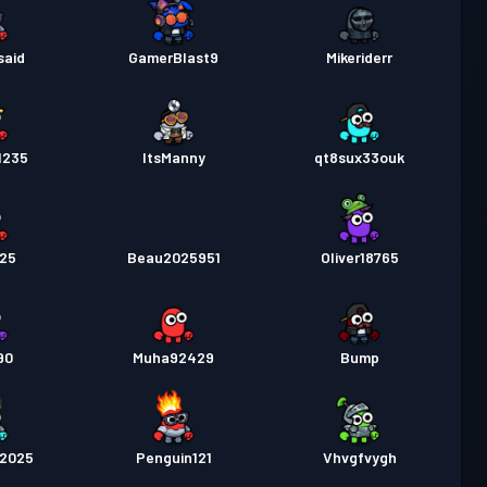
said
GamerBlast9
Mikeriderr
1235
ItsManny
qt8sux33ouk
025
Beau2025951
Oliver18765
90
Muha92429
Bump
a2025
Penguin121
Vhvgfvygh