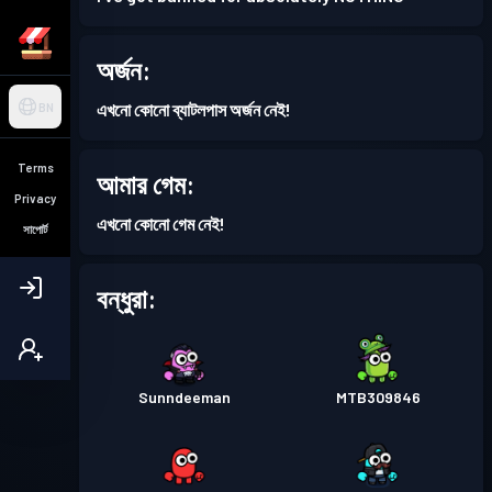
অর্জন:
এখনো কোনো ব্যাটলপাস অর্জন নেই!
BN
Terms
আমার গেম:
Privacy
এখনো কোনো গেম নেই!
সাপোর্ট
বন্ধুরা:
Sunndeeman
MTB309846