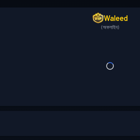
Waleed
(অফলাইন)