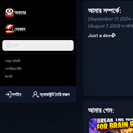
আমার সম্পর্কে:
অবতার
(September 17, 2024 এ য
(August 7, 2026 এ খেলে
দোকান
Just a dev🥀
বাংলা
সেবার শর্তাবলী
গোপনীয়তা নীতি
সাপোর্ট
লগইন
অ্যাকাউন্ট তৈরি করুন
আমার গেম: