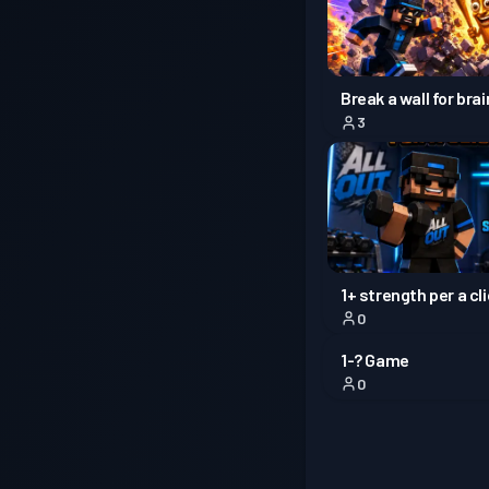
Break a wall for bra
3
1+ strength per a cl
0
1-? Game
0