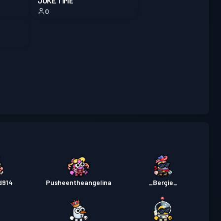
JOKE TIME
0
d914
Pusheentheangelina
_Bergie_