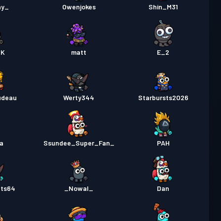
ny_
Owenjokes
Shin_M31
aK
matt
E_2
rudeau
Werty344
Starbursts2O26
a
Ssundee_Super_Fan_
PAH
ats64
_Nowal_
Dan