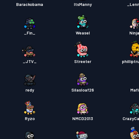
Barackobama
ItsManny
_Len
_Fin_
Weasel
Ninj
_JTV_
Streeter
phillipt
redy
Silasloaf26
Mafi
Ryzo
NMCD2013
CrazyC