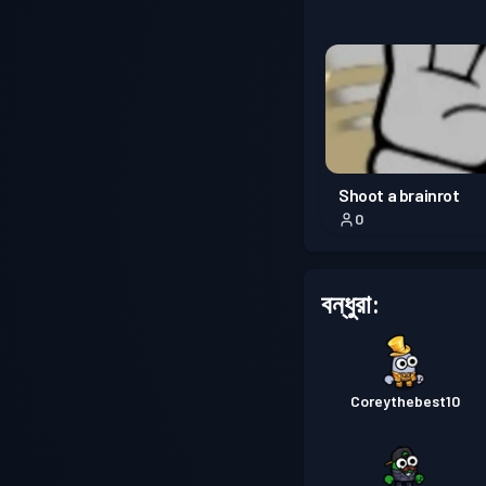
Shoot a brainrot
0
বন্ধুরা:
Coreythebest10