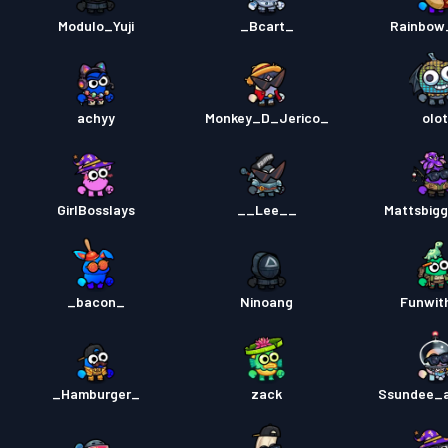
Modulo_Yuji
_Bcart_
Rainbow
achyy
Monkey_D_Jerico_
olot
GirlBosslays
__Lee__
Mattsbigg
_bacon_
Ninoang
Funwit
_Hamburger_
zack
Ssundee_a