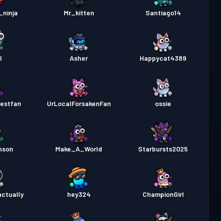
_ninja
Mr_kitten
Santiago14
l
Asher
Happycat4389
estfan
UrLocalForsakenFan
ossie
hson
Make_A_World
Starbursts2025
ctually
hey324
ChampionGirl