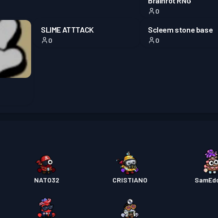
Brainrot RNG
0
SLIME ATTTACK
Scleem stone base
0
0
NATO32
CRISTIANO
SamEd