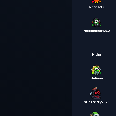
Noob1212
Maddiebear1232
Hithu
Meliana
Superkitty2026