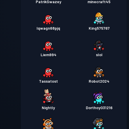
PatrikSwazey
minecraft45
lqwagn68pjq
King575767
Liem994
slol
Tassatost
Robot2024
Nightly
Dorthoy031216