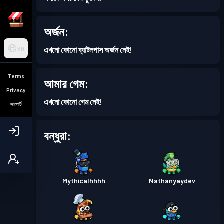
অর্জন:
এখনো কোনো ব্যাটলপাস অর্জন নেই!
BN
Terms
আমার গেম:
Privacy
এখনো কোনো গেম নেই!
সাপোর্ট
বন্ধুরা:
Mythicalhhhh
Nathanyaydev