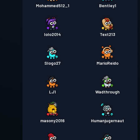
Mohammed512_1
Bentley1
lolo2014
Text213
Slogo27
MarioReido
LJ1
Wadthrough
masony2016
Humanjugernaut