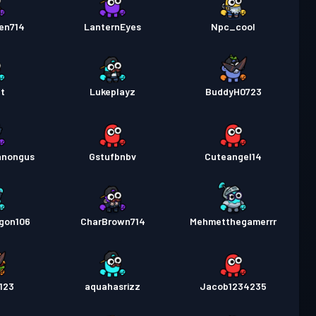
en714
LanternEyes
Npc_cool
t
Lukeplayz
BuddyH0723
anongus
Gstufbnbv
Cuteangel14
gon106
CharBrown714
Mehmetthegamerrr
123
aquahasrizz
Jacob1234235