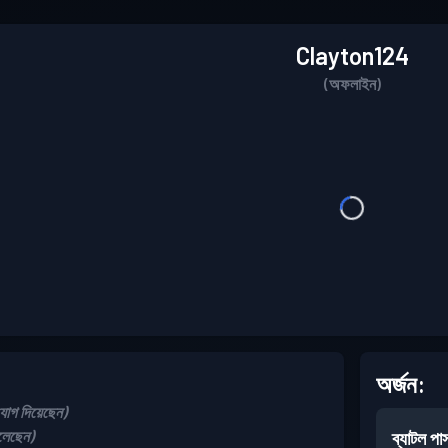
Clayton124
(অফলাইন)
অর্জন:
গ দিয়েছেন)
লেছেন)
ব্যাটল পা