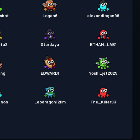
mbot
Logan6
alexandlogan96
cto2
Stardaya
ETHAN_LAB1
ing
EDWARD1
Yoshi_jet2025
anon
Leodragon12lim
The_Killer93