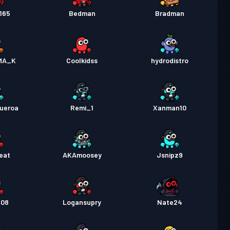
165
Bedman
Bradman
MA_K
Coolkidss
hydrodistro
gueroa
Remi_1
Xanman10
eat
AKAmoosey
Jsnipz9
n08
Logansupry
Nate24