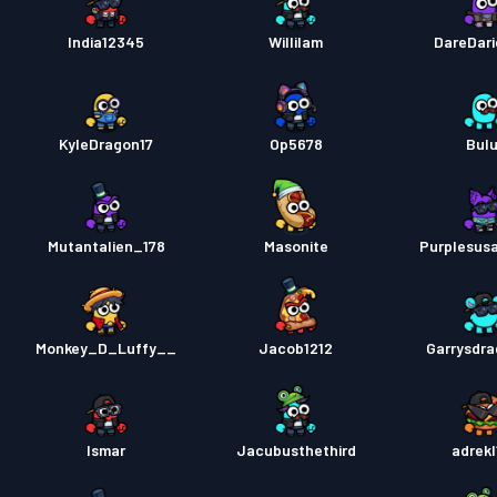
India12345
Willilam
DareDari
KyleDragon17
Op5678
Bulu
Mutantalien_178
Masonite
Purplesus
Monkey_D_Luffy__
Jacob1212
Garrysdra
Ismar
Jacubusthethird
adrekl