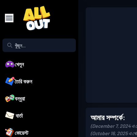
খেলুন
তৈরি করুন
বন্ধুরা
বার্তা
আমার সম্পর্কে:
(December 7, 2024 এ যো
কোয়েস্ট
(October 16, 2025 এ খে