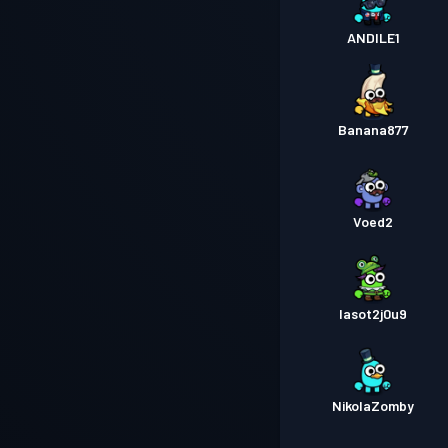
ANDlLE1
Banana877
Voed2
lasot2j0u9
NikolaZomby