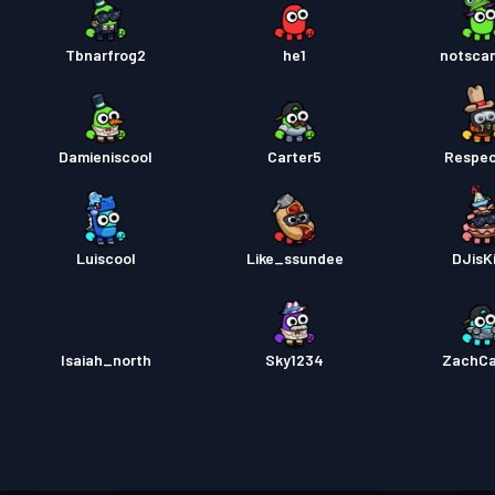
Tbnarfrog2
he1
notsca
Damieniscool
Carter5
Respe
Luiscool
Like_ssundee
DJisK
Isaiah_north
Sky1234
ZachC