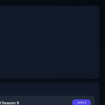
স
Season 9
লেভেল 1