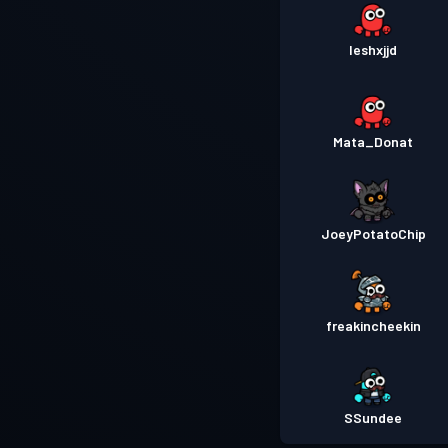
Ieshxjjd
Mata_Donat
JoeyPotatoChip
freakincheekin
SSundee