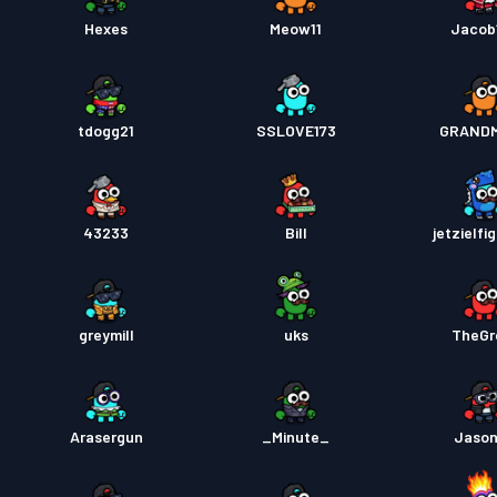
Hexes
Meow11
Jacob
tdogg21
SSLOVE173
GRAND
43233
Bill
jetzielfi
greymill
uks
TheGr
Arasergun
_Minute_
Jaso