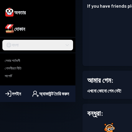
If you have friends 
অবতার
দোকান
বাংলা
সেবার শর্তাবলী
গোপনীয়তা নীতি
সাপোর্ট
আমার গেম:
এখনো কোনো গেম নেই!
লগইন
অ্যাকাউন্ট তৈরি করুন
বন্ধুরা: