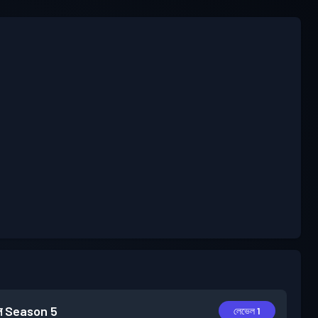
স
Season 5
লেভেল 1