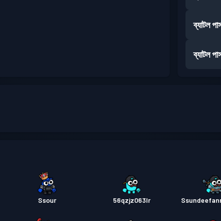
ব্যাটল পা
ব্যাটল পা
Ssour
56qzjz063lr
Ssundeefan