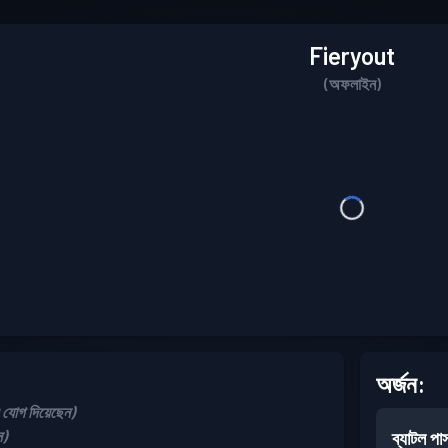
Fieryout
(অফলাইন)
অর্জন:
োগ দিয়েছেন)
ন)
ব্যাটল পা