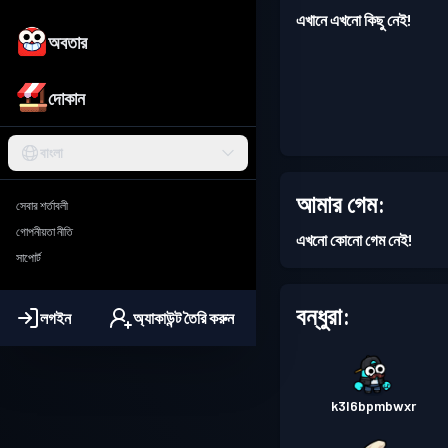
এখানে এখনো কিছু নেই!
অবতার
দোকান
বাংলা
আমার গেম:
সেবার শর্তাবলী
গোপনীয়তা নীতি
এখনো কোনো গেম নেই!
সাপোর্ট
বন্ধুরা:
লগইন
অ্যাকাউন্ট তৈরি করুন
k3l6bpmbwxr