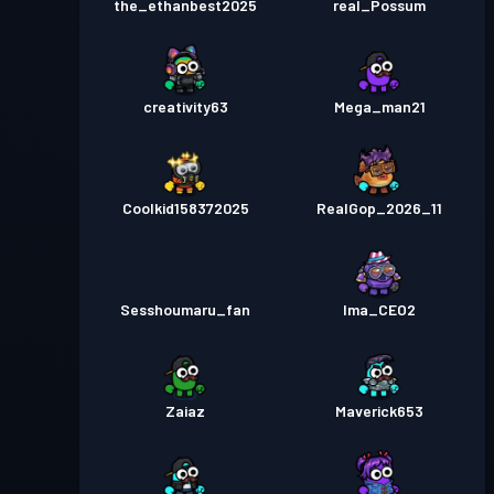
the_ethanbest2025
real_Possum
creativity63
Mega_man21
Coolkid158372025
RealGop_2026_11
Sesshoumaru_fan
Ima_CEO2
Zaiaz
Maverick653