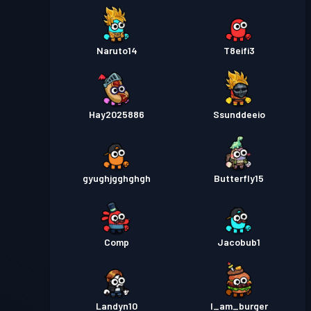
Naruto14
T8eifi3
Hay2025886
Ssunddeeio
gyughjgghghgh
Butterfly15
Comp
Jacobub1
Landyn10
I_am_burger