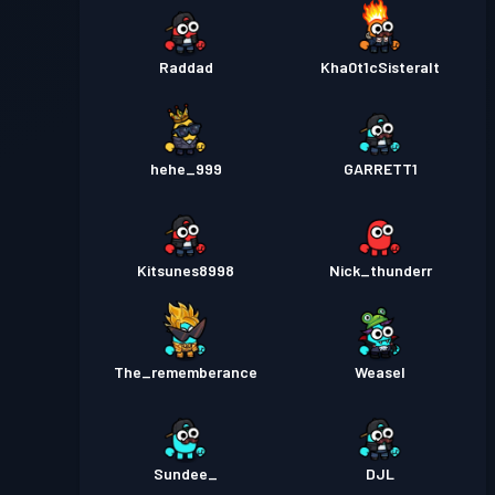
Raddad
Kha0t1cSisteralt
hehe_999
GARRETT1
Kitsunes8998
Nick_thunderr
The_rememberance
Weasel
Sundee_
DJL