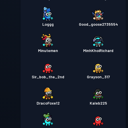
Loggg
Good_goose2735554
Minutemen
MinhKhoiRichard
Sir_bob_the_2nd
Grayson_317
DracoFoxe12
Kaleb225