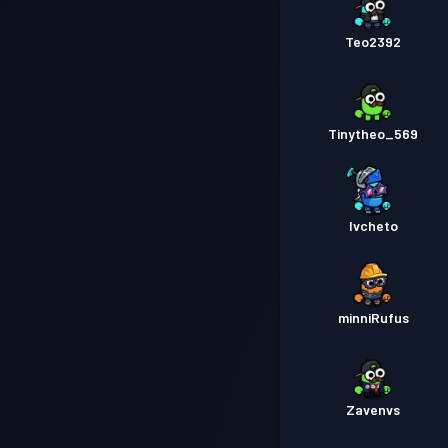
Teo2392
Tinytheo_569
Ivcheto
minniRufus
Zavenvs