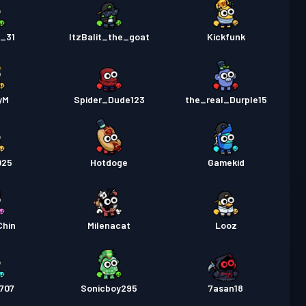
_31
ItzBalit_the_goat
Kickfunk
yM
Spider_Dude123
the_real_Durple15
025
Hotdoge
Gamekid
Chin
Milenacat
Looz
707
Sonicboy295
7asan18