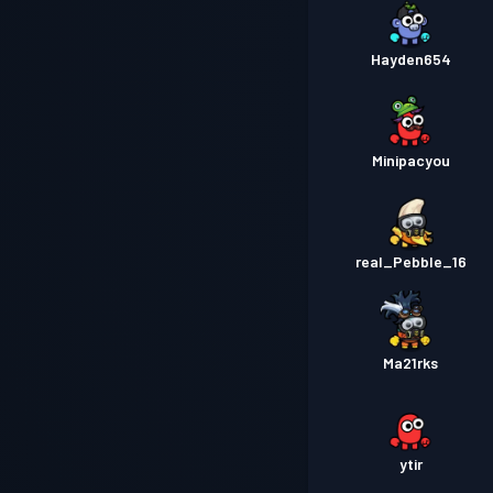
Hayden654
Minipacyou
real_Pebble_16
Ma21rks
ytir