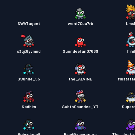
SWATagent
went70uu7rb
Lms
s3qj3lyvmnd
Sunndeefan07639
hihi
SSunde_55
the_ALVINE
Mustafa
Kadhim
SubtoSsundee_YT
Super
Bobsplace8
EyadGamerzpurp
The_death