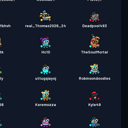
bfbhvh
real_Thomas2026_24
Deadpool493
tk
Hc10
TheSoulMortal
ly
uttugqiayoj
Robinsondoodles
66
Keremozza
Kyle49