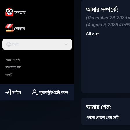
আমার সম্পর্কে:
অবতার
(December 29, 2024 এ য
(August 5, 2026 এ খেলে
দোকান
All out
বাংলা
সেবার শর্তাবলী
গোপনীয়তা নীতি
সাপোর্ট
লগইন
অ্যাকাউন্ট তৈরি করুন
আমার গেম:
এখনো কোনো গেম নেই!