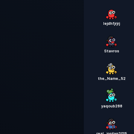
Iejdhfjrjrj
Stavros
the_Name_52
yaqoub288
real_jordan2015