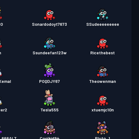
10
Sonardodoyt7673
SSudeeeeeeeee
h
Ssundeefan123w
Ricethebest
Kemal
POQDJY67
Theowenman
cer2
Tesla555
xtuemjc10n
_666ALT
Coolkid94
Pluto_1