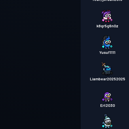
k8qr5g6n0z
Yusuf1111
Liambear20252025
Ert2030