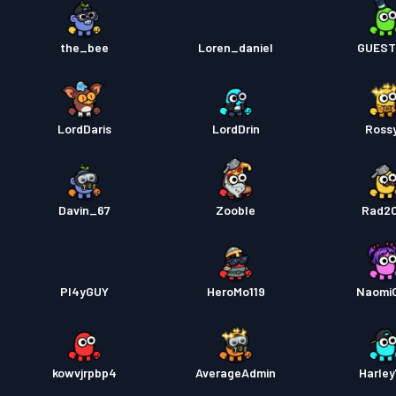
the_bee
Loren_daniel
GUEST
LordDaris
LordDrin
Ross
Davin_67
Zooble
Rad2
Pl4yGUY
HeroMo119
Naomi
kowvjrpbp4
AverageAdmin
Harley