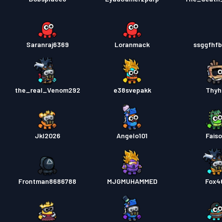
Saranraj6369
Loranmack
ssggfhf
the_real_Venom292
e38svepakk
Thyh
Jkl2026
Angelo101
Faiso
Frontman8686788
MJGMUHAMMED
Fox4