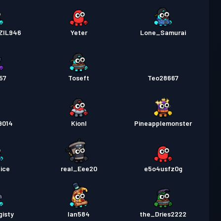
ZIL946
Yeter
Lone_Samurai
57
Toseft
Teo28667
9014
Kionl
Pineapplemonster
ice
real_Eee20
e5o4usfz0g
isty
Ian584
the_Dries2222