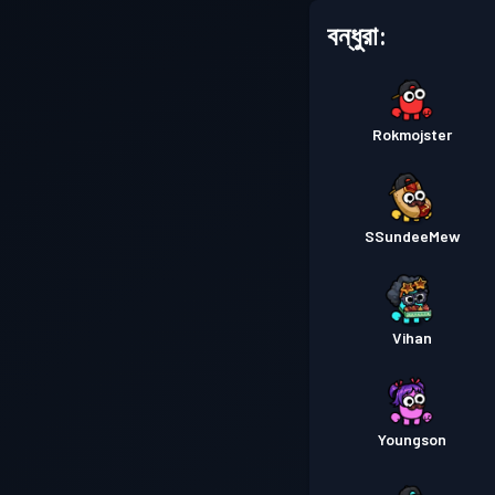
বন্ধুরা:
Rokmojster
SSundeeMew
Vihan
Youngson