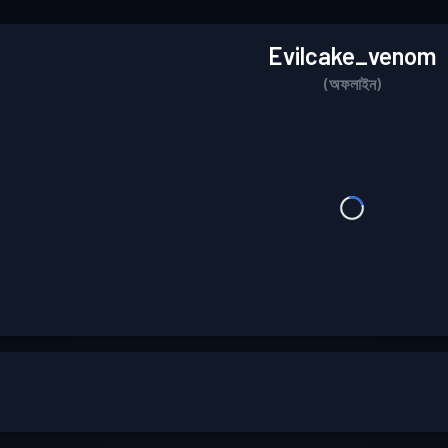
Evilcake_venom
(অফলাইন)