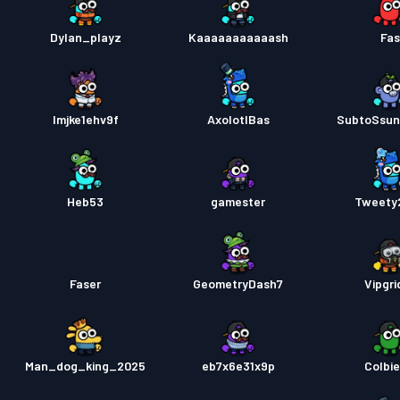
Dylan_playz
Kaaaaaaaaaaash
Fa
lmjke1ehv9f
AxolotlBas
SubtoSsu
Heb53
gamester
Tweety
Faser
GeometryDash7
Vipgri
Man_dog_king_2025
eb7x6e31x9p
Colbie