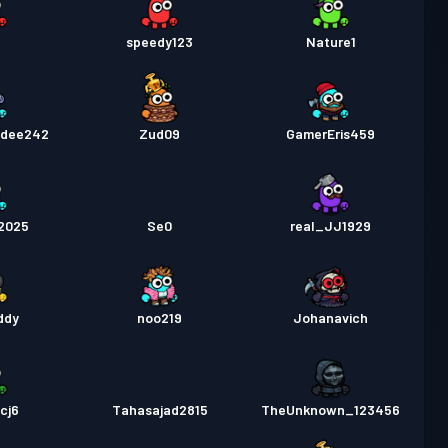
s
speedy123
Nature1
ndee242
Zud09
GamerEris459
2025
Se0
real_JJ1929
ddy
noo219
Johanavich
cj6
Tahasajad2815
TheUnknown_123456