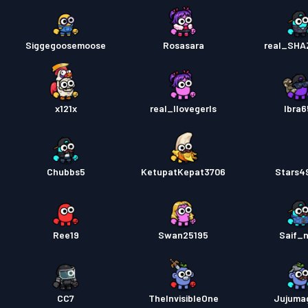
Siggegoosemoose
Rosasara
real_SHA
x121x
real_Ilovegerls
Ibra6
Chubbs5
KetupatKepat3706
Stars4
Ree19
Swan25195
Saif_n
CC7
TheInvisibleOne
Jujumag