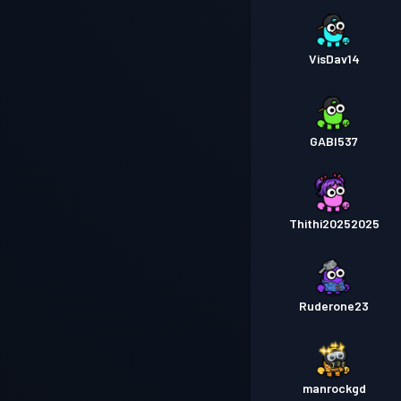
VisDav14
GABI537
Thithi20252025
Ruderone23
manrockgd