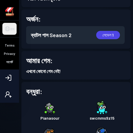
অর্জন:
BN
ব্যাটল পাস
Season 2
লেভেল 1
Terms
Privacy
আমার গেম:
সাপোর্ট
এখনো কোনো গেম নেই!
বন্ধুরা:
Pianasour
swcmms9z15