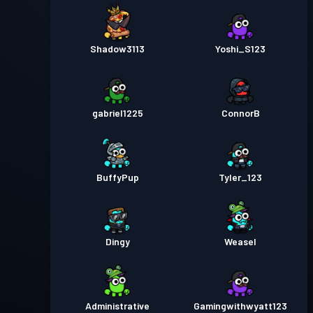
Shadow3113
Yoshi_S123
gabriel1225
ConnorB
BuffyPup
Tyler_123
Dingy
Weasel
Administrative
Gamingwithwyatt123