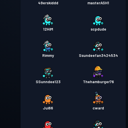
49erskiddd
masterASH1
12HiM
scpdude
Rimmy
Ssundeefan3424534
SSunndee123
Thehamburger76
Jui66
cward