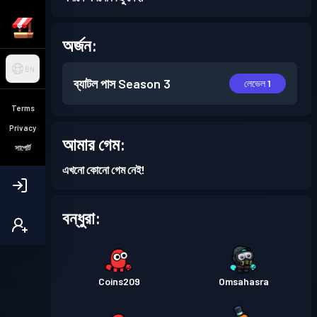
অর্জন:
BN
ব্যাটল পাস
Season 3
লেভেল 1
Terms
Privacy
আমার গেম:
সাপোর্ট
এখনো কোনো গেম নেই!
বন্ধুরা:
Coins209
Omsahasra