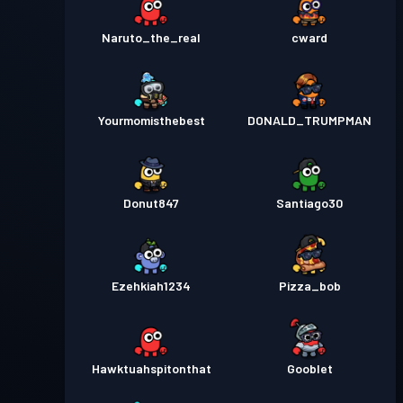
Naruto_the_real
cward
Yourmomisthebest
DONALD_TRUMPMAN
Donut847
Santiago30
Ezehkiah1234
Pizza_bob
Hawktuahspitonthat
Gooblet