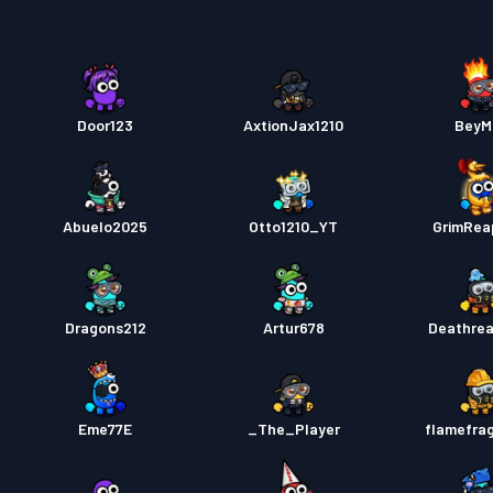
Door123
AxtionJax1210
BeyM
Abuelo2025
Otto1210_YT
GrimRea
Dragons212
Artur678
Deathre
Eme77E
_The_Player
flamefra