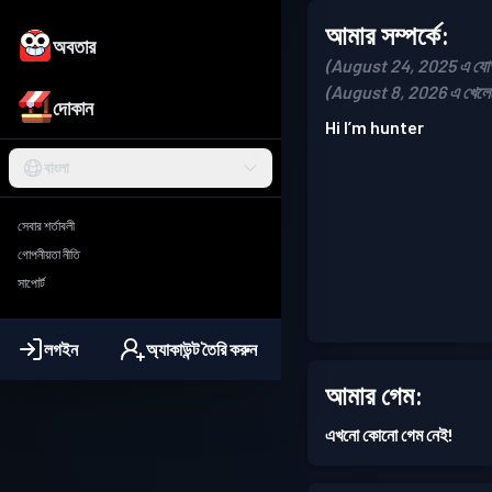
আমার সম্পর্কে:
অবতার
(August 24, 2025 এ যোগ 
(August 8, 2026 এ খেলে
দোকান
Hi I’m hunter
বাংলা
সেবার শর্তাবলী
গোপনীয়তা নীতি
সাপোর্ট
লগইন
অ্যাকাউন্ট তৈরি করুন
আমার গেম:
এখনো কোনো গেম নেই!