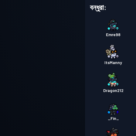
বন্ধুরা:
Emre98
ItsManny
Dragon212
_Fin_