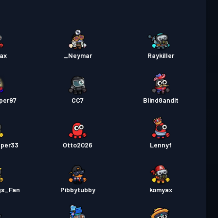
ax
_Neymar
Raykiller
per97
CC7
Blind8andit
aper33
Otto2026
Lennyf
gs_Fan
Pibbytubby
komyax