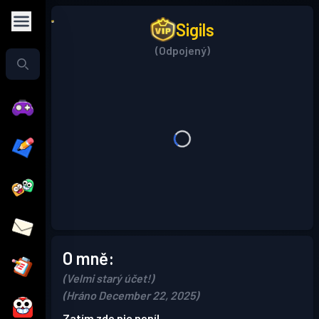
Sigils
(Odpojený)
O mně:
(Velmi starý účet!)
(Hráno December 22, 2025)
Zatím zde nic není!