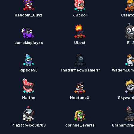
Random_Guyz
JJcool
Creat
pumpkinplayzs
ULost
E_
Riptide56
ThatMrMeowGamerrr
WademLum
Malthe
NeptuneX
Skyward
P1a2t3r4i5c6k789
corinne_everts
GrahamCra