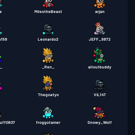
e
MiIestheBeast
arjan
n158
Leonardo2
JEFF_9872
n_
_Ren_
alloutbuddy
Thegoatyo
ViL147
ruff0607
froggotamer
Snowy_Wolf