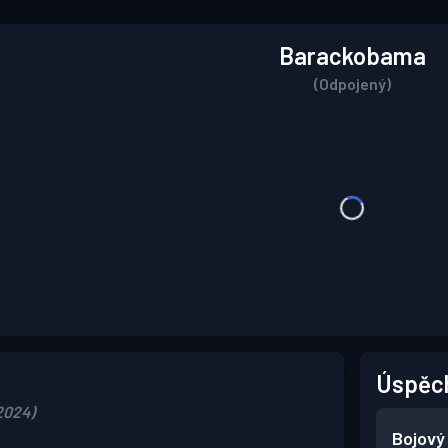
Barackobama
(Odpojený)
Úspěc
 2024)
Bojový