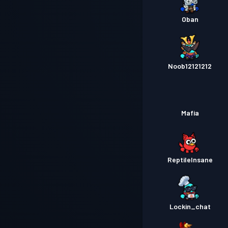
Oban
Noob12121212
Mafia
ReptileInsane
Lockin_chat