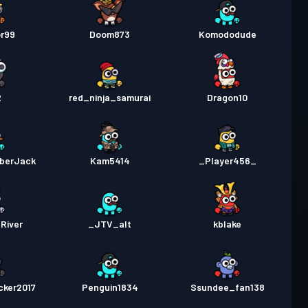
or99
Doom873
Komododude
2
red_ninja_samurai
Dragon10
berJack
Kam5414
_Player456_
River
_JTV_alt
kblake
cker2017
Penguin1834
Ssundee_fan138