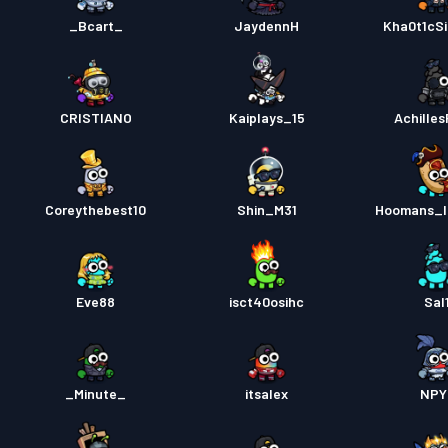
Bojový
_Bcart_
JaydennH
Kha0t1cSi
Bojový
CRISTIANO
Kaiplays_15
Achilles
Bojový
Coreythebest10
Shin_M31
Hoomans_l
Eve88
isct40osihc
Sal
_Minute_
itsalex
NPY