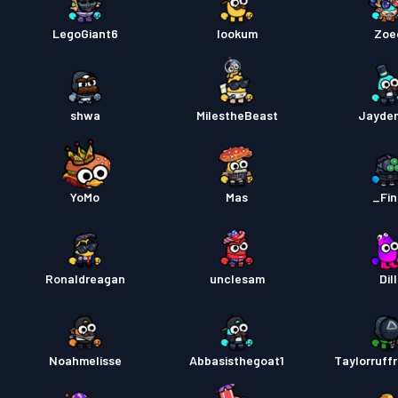
LegoGiant6
lookum
Zoe
shwa
MilestheBeast
Jayde
YoMo
Mas
_Fi
Ronaldreagan
unclesam
Dill
Noahmelisse
Abbasisthegoat1
Taylorruff