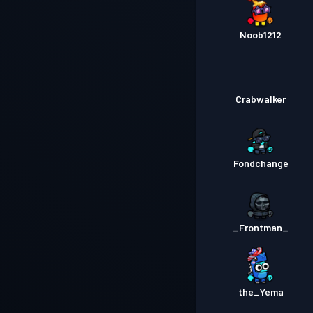
Noob1212
Crabwalker
Fondchange
_Frontman_
the_Yema