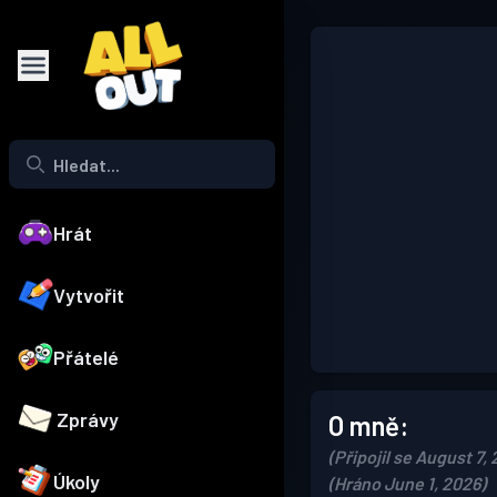
Hrát
Vytvořit
Přátelé
Zprávy
O mně:
(Připojil se August 7,
Úkoly
(Hráno June 1, 2026)