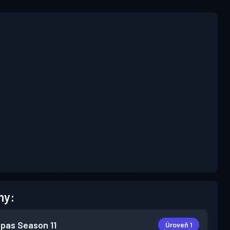
hy:
 pas
Season 11
Úroveň 1