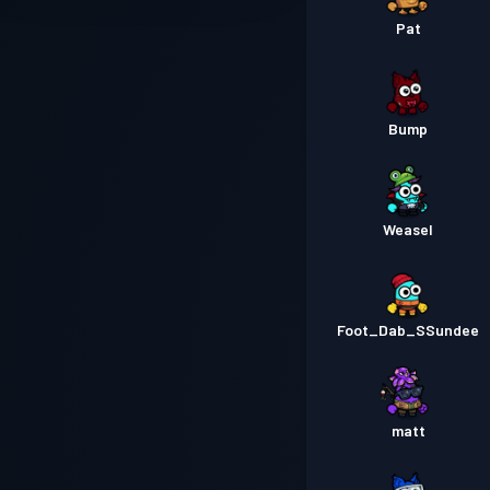
Pat
Bump
Weasel
Foot_Dab_SSundee
matt