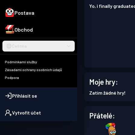
Yo, i finally graduate
Postava
Obchod
Čeština
Podmínkami služby
Zásadami ochrany osobních údajů
Podpora
Moje hry:
Zatím žádné hry!
Přihlásit se
Vytvořit účet
Přátelé: