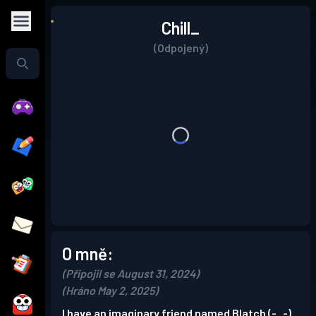
Chill_
(Odpojený)
O mně:
(Připojil se August 31, 2024)
(Hráno May 2, 2025)
I have an imaginary friend named Blatch (-_-)