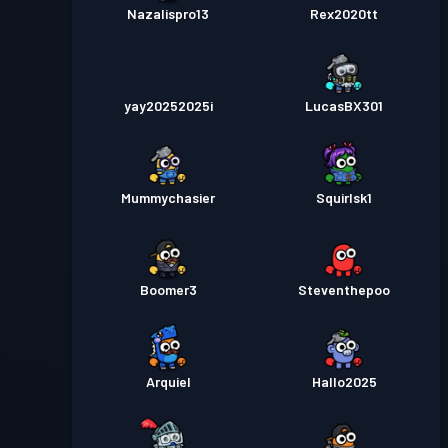
Nazalispro13
Rex2020tt
yay20252025i
LucasBX301
Mummychasier
Squirlsk1
Boomer3
Steventhepoo
Arquiel
Hallo2025