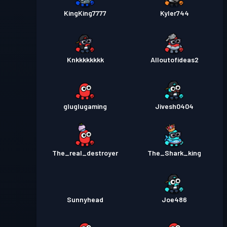
KingKing7777
Kyler744
Knkkkkkkkk
Alloutofideas2
gluglugaming
Jivesh0404
The_real_destroyer
The_Shark_king
Sunnyhead
Joe486