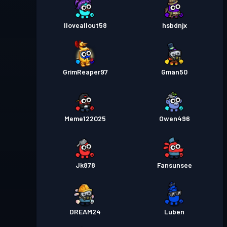
Iloveallout58
hsbdnjx
GrimReaper97
Gman50
Meme122025
Owen496
Jk878
Fansunsee
DREAM24
Luben