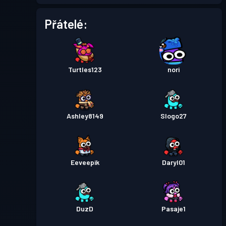
Přátelé:
Turtles123
nori
Ashley8149
Slogo27
Eeveepik
Daryl01
DuzD
Pasaje1