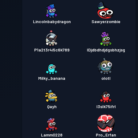
Lincolnbabydragon
Sawyerzombie
P1a2t3r4i5c6k789
IDjdbdhdjdgsbhzjsg
Milky_banana
olotl
Qayh
l3slk75ifrl
Lamm0228
Pro_Erfan