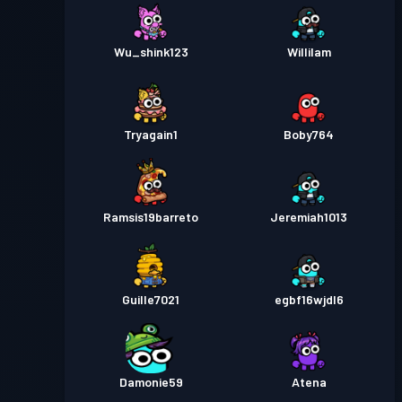
Wu_shink123
Willilam
Tryagain1
Boby764
Ramsis19barreto
Jeremiah1013
Guille7021
egbf16wjdl6
Damonie59
Atena