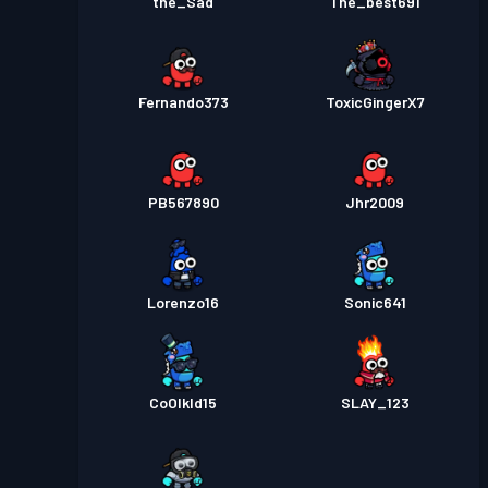
the_Sad
The_best691
Fernando373
ToxicGingerX7
PB567890
Jhr2009
Lorenzo16
Sonic641
CoOlkId15
SLAY_123