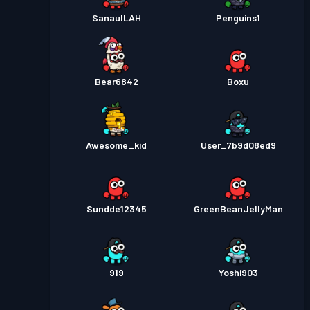
SanaulLAH
Penguins1
Bear6842
Boxu
Awesome_kid
User_7b9d08ed9
Sundde12345
GreenBeanJellyMan
919
Yoshi903