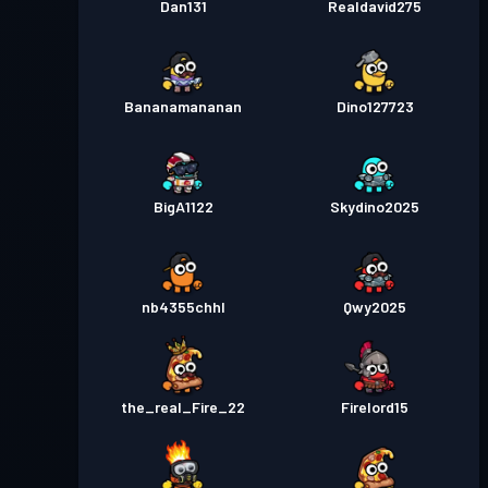
Dan131
Realdavid275
Bananamananan
Dino127723
BigA1122
Skydino2025
nb4355chhl
Qwy2025
the_real_Fire_22
Firelord15