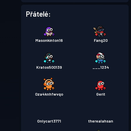
Přátelé:
Bojový pas
Season 1
Úroveň 1
Masonkinton16
Fang20
Kratos500139
___1234
0za4knhfwvqo
Gerit
Onlycart3771
therealahsan