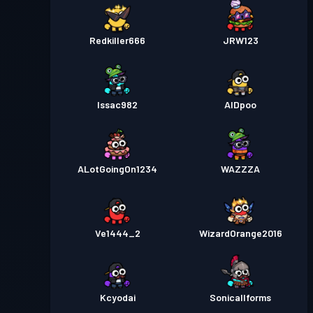
Redkiller666
JRW123
Issac982
AIDpoo
ALotGoingOn1234
WAZZZA
Ve1444_2
WizardOrange2016
Kcyodai
Sonicallforms