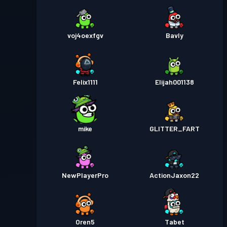
voj4oexfgv
Bavly
Felix1111
Elijah001138
mike
GLITTER_FART
NewPlayerPro
ActionJaxon22
Oren5
Tabet