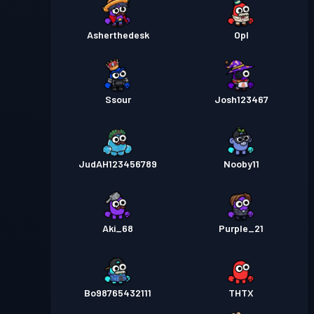
Asherthedesk
Opl
Ssour
Josh123467
JudAH123456789
Nooby11
Aki_68
Purple_21
Bo98765432111
THTX