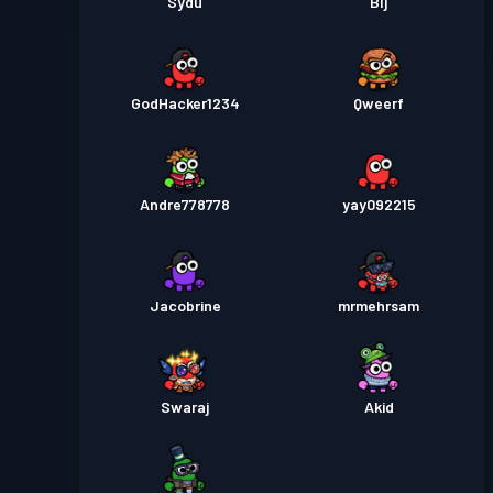
Sydu
Blj
GodHacker1234
Qweerf
Andre778778
yay092215
Jacobrine
mrmehrsam
Swaraj
Akid