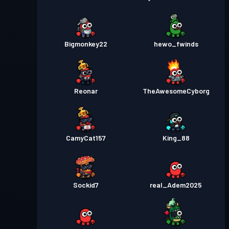
Bigmonkey22
hewo_fwinds
Reonar
TheAwesomeCyborg
CamyCat157
King_88
Sockid7
real_Adem2025