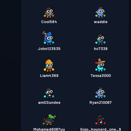
Cool584
waddle
John123535
hc7338
Liam4369
Tessa3000
amSSundee
Ryan210067
Mohamed9067uu
Gojo_hounerd_one_9