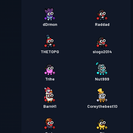
dDrmon
Raddad
THETOPG
slogo2014
Trihe
Nut999
BarnH1
Coreythebest10