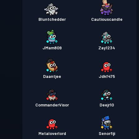
Bluntchedder
Cautiouscandle
JMam809
Zay1234
Daantjee
Jdkf475
CommanderVisor
Deejr10
Metaloverlord
Senorfiji