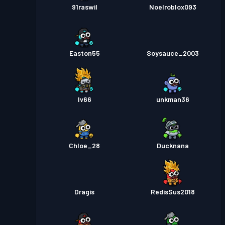
91raswil
Noelroblox093
Easton55
Soysauce_2003
Iv66
unkman36
Chloe_28
Ducknana
Dragis
RedisSus2018