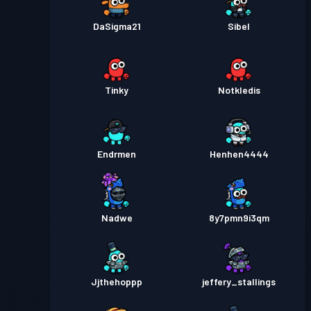
DaSigma21
Sibel
Tinky
Notkledis
Endrmen
Henhen4444
Nadwe
8y7pmn9i3qm
Jjthehoppp
jeffery_stallings