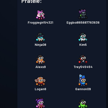
Přátelé:
Froggiegirl54321
Eggboi865687763636
Ninja08
Kim5
Alexs9
Trey545454
Logan6
Gannon09