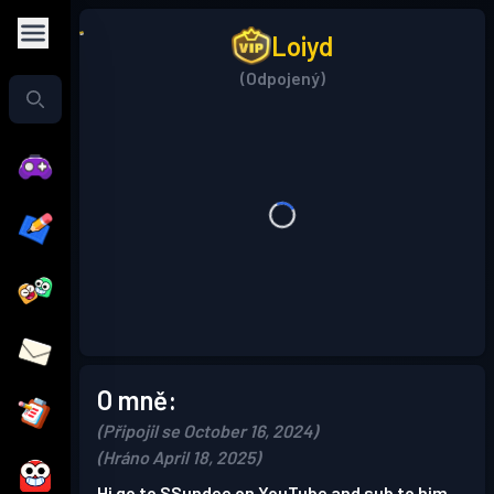
Loiyd
(Odpojený)
O mně:
(Připojil se October 16, 2024)
(Hráno April 18, 2025)
Hi go to SSundee on YouTube and sub to him