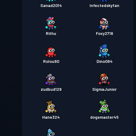
Sanad2014
Infectedskyfan
Rithu
Foxy2716
Rolou90
Dino094
zudbud129
SigmaJunior
Hane324
dogemaster45