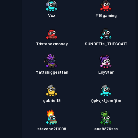
Vxz
M16gaming
Tristanezmoney
SUNDEEIs_THEGOAT1
Mattsbiggestfan
LilyStar
gabriel19
Qpkvjkfjjcmfjfm
stevenc211008
aaa9876sss