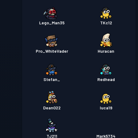
Lego_Man35
TKc12
Pro_WhiteVader
Huracan
Stefan_
Redhead
Dean022
luca19
TJ211
Mark5734