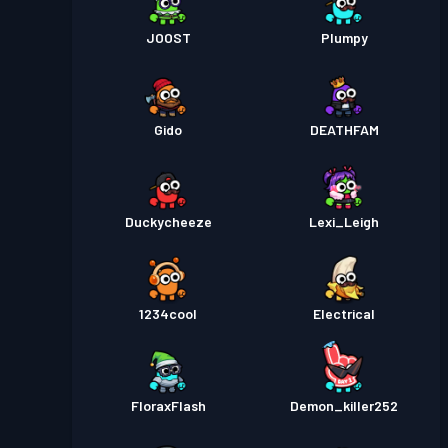
JOOST
Plumpy
Gido
DEATHFAM
Duckycheeze
Lexi_Leigh
1234cool
Electrical
FloraxFlash
Demon_killer252