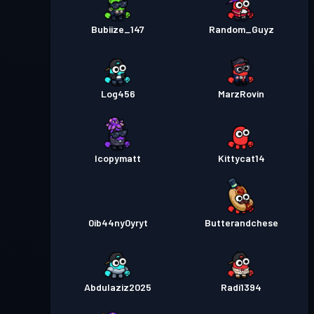
Bubiize_147
Random_Guyz
Log456
MarzRovin
Icopymatt
Kittycat14
0ib44ny0yryt
Butterandchese
Abdulaziz2025
Radi1394