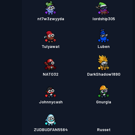
nt7w3zwyyda
lordship305
Tulyawat
Luben
NATO32
DarkShadow1890
Johnnycash
Gnurgla
ZUDBUDFAN5564
Russet