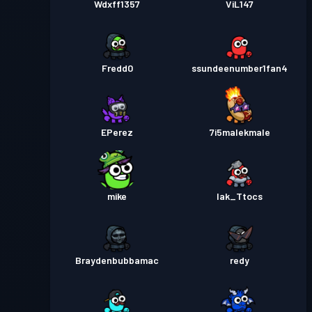
Wdxff1357
ViL147
Fredd0
ssundeenumber1fan4
EPerez
7i5malekmale
mike
Iak_Ttocs
Braydenbubbamac
redy