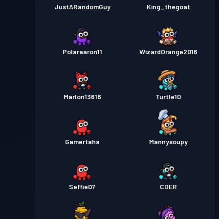
JustARandomGuy
King_thegoat
Polaraaron11
WizardOrange2016
Marlon13616
Turtle10
Gamertaha
Mannysoupy
Seffie07
CDER