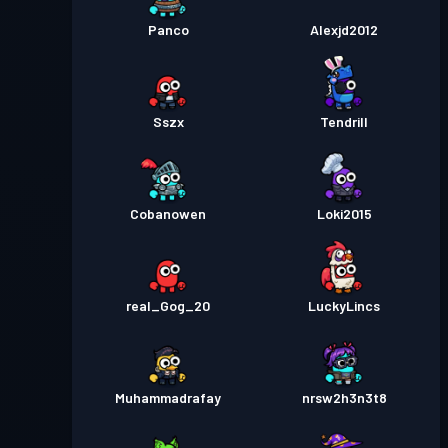
Panco
Alexjd2012
Sszx
Tendrill
Cobanowen
Loki2015
real_Gog_20
LuckyLincs
Muhammadrafay
nrsw2h3n3t8