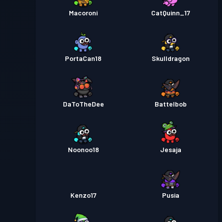
Macoroni
CatQuinn_17
PortaCan18
Skulldragon
DaToTheDee
Battelbob
Noonoo18
Jesaja
Kenzo17
Pusia