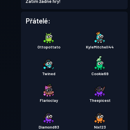
Zatím žádné hry!
Bojový pas
Season 4
Úroveň 2
Přátelé:
Bojový pas
Season 3
Úroveň 6
Ottopottato
KyleMitchell44
Bojový pas
Season 2
Úroveň 8
Úroveň
Bojový pas
Season 1
Twined
Cookie69
22
Flarioclay
Theepicest
Diamond83
Nix123