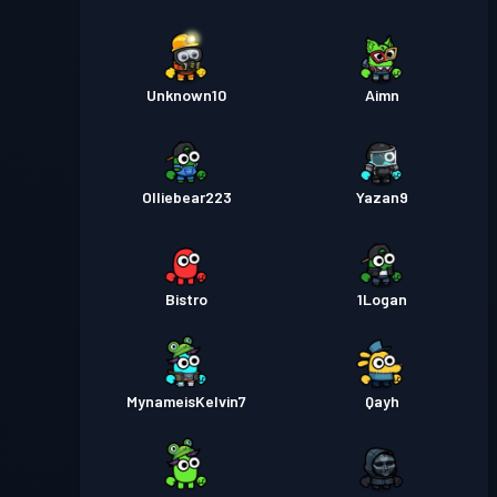
Unknown10
Aimn
Olliebear223
Yazan9
Bistro
1Logan
MynameisKelvin7
Qayh