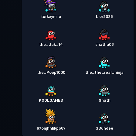
turkeymilo
Lior2025
the_Jak_14
shatha06
the_Poop1000
the_the_real_ninja
KOOLGAMES
Ghath
67onjhnlikpo67
SSundee