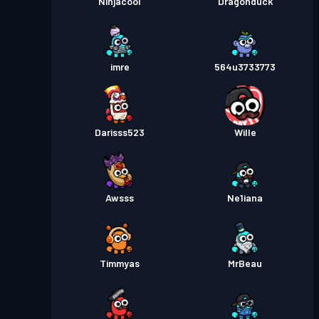
Ninjacool
Dragonduck
imre
564u3733773
Darisss523
Wille
Awsss
Ne1iana
Timmyas
MrBeau