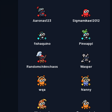
Aaronas123
Sigmamikael2012
fishaquino
Pineappl
Randomchiknchaos
Wasper
wqa
Nanny