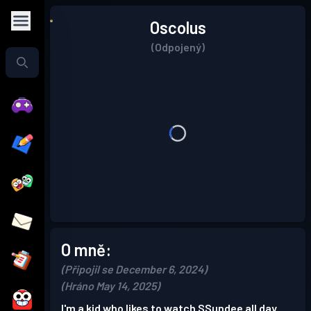
Oscolus
(Odpojený)
O mně:
(Připojil se December 6, 2024)
(Hráno May 14, 2025)
I'm a kid who likes to watch SSundee all day.