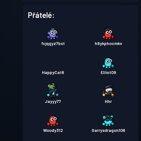
Přátelé:
fcjqgyz7bst
h9ykphocmkv
HappyCat6
Elliot09
Jayyy77
Hhr
Woody312
Garrysdragon106