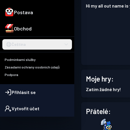
Hi my all out name is 
Postava
Obchod
Čeština
Podmínkami služby
Zásadami ochrany osobních údajů
Podpora
Moje hry:
Zatím žádné hry!
Přihlásit se
Vytvořit účet
Přátelé: