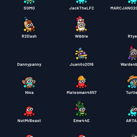
Bojový
SOMO
JackTheLFC
MARCJANO20
R2Dash
Wibble
Rty
Dannypanny
Juanito2016
Warden
Niva
Matesman4657
Turtl
NotMrBeast
Eme44E
ARTA