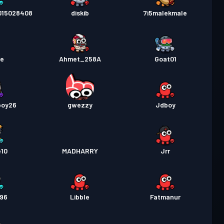
 pas
Season 1
Úroveň 6
15028408
diskib
7i5malekmale
ee
Ahmet_258A
Goat01
boy26
gwezzy
Jdboy
e10
MADHARRY
Jrr
96
Libble
Fatmanur