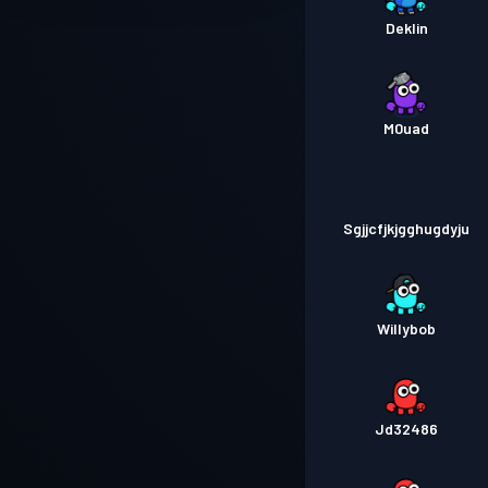
Deklin
M0uad
Sgjjcfjkjgghugdyju
Willybob
Jd32486