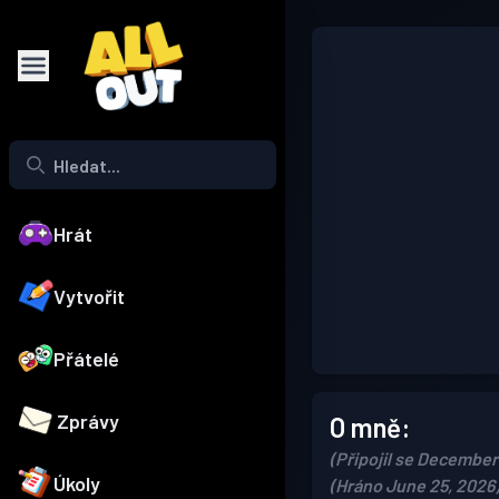
Hrát
Vytvořit
Přátelé
Zprávy
O mně:
(Připojil se December
Úkoly
(Hráno June 25, 2026