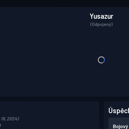
Yusazur
(Odpojený)
Úspěc
 19, 2024)
)
Bojový