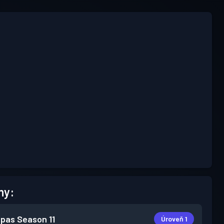
hy:
 pas
Season 11
Úroveň 1