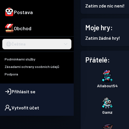
Zatím zde nic není!
Postava
Moje hry:
Obchod
Zatím žádné hry!
Čeština
Přátelé:
Podmínkami služby
Zásadami ochrany osobních údajů
Podpora
Allabout54
Přihlásit se
Vytvořit účet
Gamz