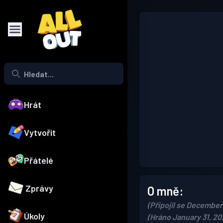
Hrát
Vytvořit
Přátelé
Zprávy
O mně:
(Připojil se December
Úkoly
(Hráno January 31, 20