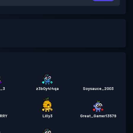
e_3
z3b0y4l4qa
Soysauce_2003
RRY
Lilly3
Great_Gamer13579