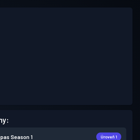
hy:
 pas
Season 1
Úroveň 1