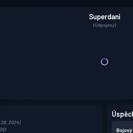
Superdani
(Odpojený)
Úspěc
 28, 2024)
25)
Bojový