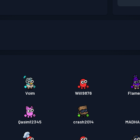
Voim
Will9876
Flam
Qasim12345
crash2014
MADHA