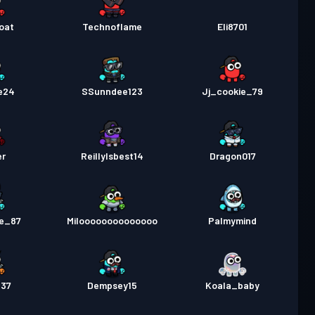
oat
Technoflame
Eli8701
e24
SSunndee123
Jj_cookie_79
er
ReillyIsbest14
Dragon017
e_87
Miloooooooooooooo
Palmymind
e37
Dempsey15
Koala_baby