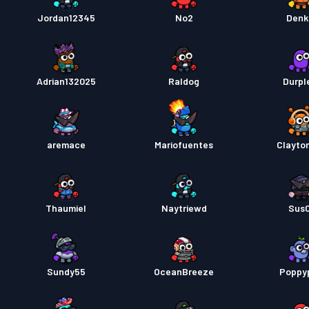
Jordan12345
No2
Denk
Adrian132025
Raldog
Durpl
aremace
Mariofuentes
Clayto
Thaumiel
Naytriewd
Sus
Sundy55
OceanBreeze
Poppy