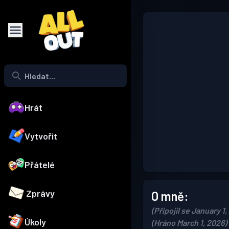
Hrát
Vytvořit
Přátelé
Zprávy
O mně:
(Připojil se January 1,
Úkoly
(Hráno March 1, 2026)