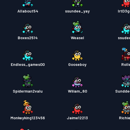
Allabout54
ssundee_yay
lrtD3g
Boxes2514
Weasel
ssude
Endless_games00
Gooseboy
Roll
Spiderman2valu
Wiliam_60
Sundde
Monkeyking123456
Jaime12213
Richi