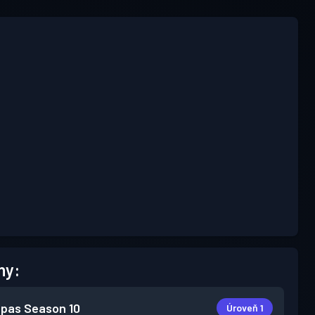
hy:
 pas
Season 10
Úroveň 1