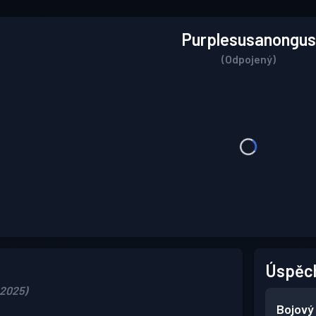
Purplesusanongus
(Odpojený)
Úspěc
 2025)
Bojový