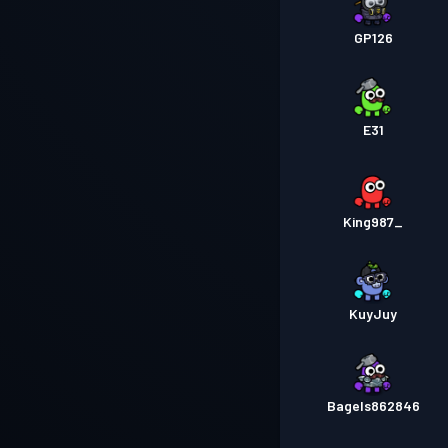
GP126
E31
King987_
KuyJuy
Bagels862846