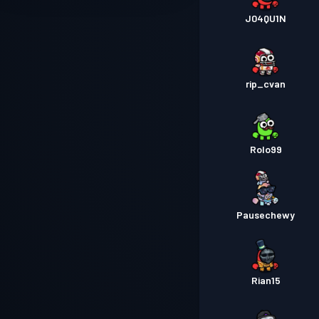
J04QU1N
rip_cvan
Rolo99
Pausechewy
Rian15