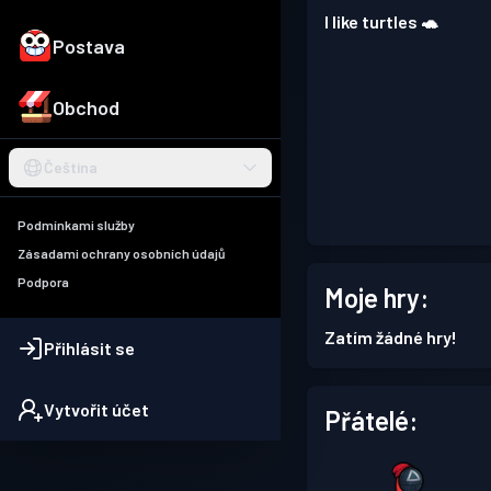
I like turtles 🐢
Postava
Obchod
Čeština
Podmínkami služby
Zásadami ochrany osobních údajů
Podpora
Moje hry:
Zatím žádné hry!
Přihlásit se
Vytvořit účet
Přátelé: