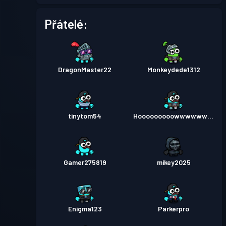
Přátelé:
DragonMaster22
Monkeydede1312
tinytom54
Hooooooooowwwwwww3
Gamer275819
mikey2025
Enigma123
Parkerpro