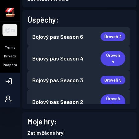
Úspěchy:
CS
Bojový pas
Season 6
Úroveň 2
Terms
Úroveň
Privacy
Bojový pas
Season 4
4
Podpora
Bojový pas
Season 3
Úroveň 5
Úroveň
Bojový pas
Season 2
4
Moje hry:
Bojový pas
Season 1
Úroveň 1
Zatím žádné hry!