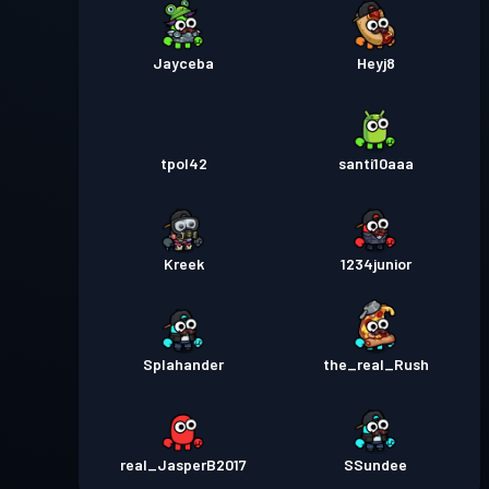
Jayceba
Heyj8
tpol42
santi10aaa
Kreek
1234junior
Splahander
the_real_Rush
real_JasperB2017
SSundee