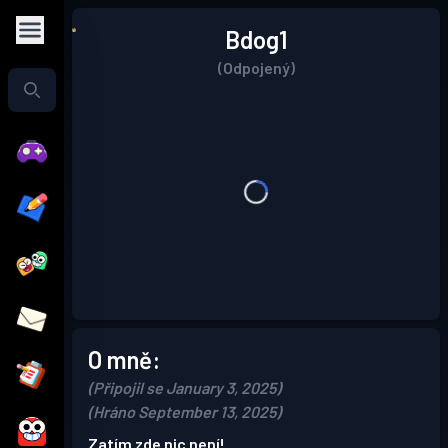
Bdog1
(Odpojený)
O mně:
(Připojil se January 3, 2025)
(Hráno September 13, 2025)
Zatím zde nic není!