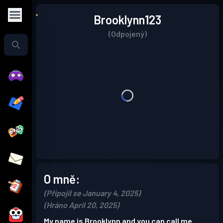
Brooklynn123
(Odpojený)
O mně:
(Připojil se January 4, 2025)
(Hráno April 20, 2025)
My name is Brooklynn and you can call me