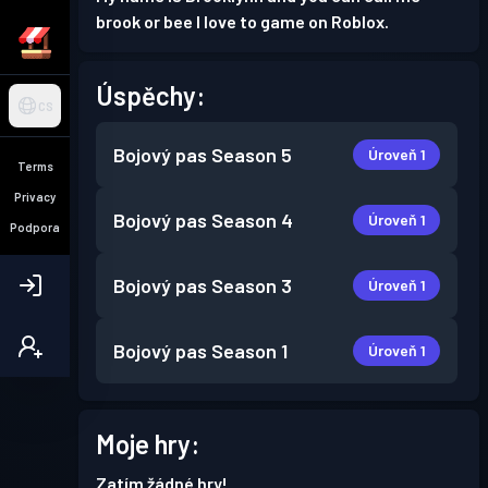
brook or bee I love to game on Roblox.
Úspěchy:
CS
Bojový pas
Season 5
Úroveň 1
Terms
Privacy
Bojový pas
Season 4
Úroveň 1
Podpora
Bojový pas
Season 3
Úroveň 1
Bojový pas
Season 1
Úroveň 1
Moje hry:
Zatím žádné hry!