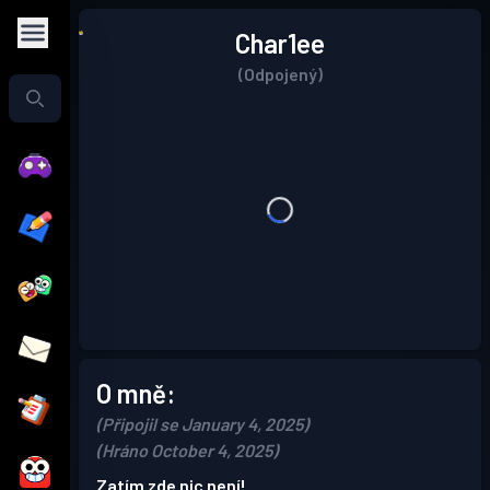
Char1ee
(Odpojený)
O mně:
(Připojil se January 4, 2025)
(Hráno October 4, 2025)
Zatím zde nic není!