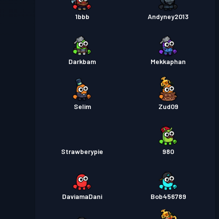
1bbb
Andyney2013
Darkbam
Mekkaphan
SeIim
Zud09
Strawberypie
980
DaviamaDani
Bob456789