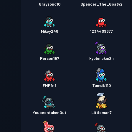
Graysond10
Spencer_The_Goatv2
Mikey248
1234409877
Person157
kypbmekm2h
FNFfnf
Tomsib110
YoubeentakenOut
Littleman7