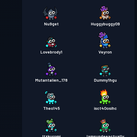
Nu9get
Huggybuggy09
Lovebrody1
Veyron
Mutantalien_178
Dummy1hgu
Theo145
isct40osihc
Itzkuromi
Iamsundeeactually