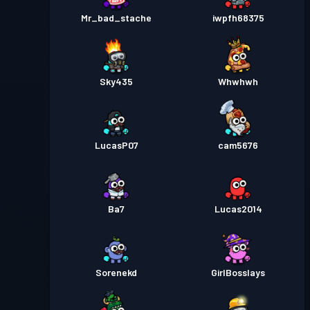
Mr_bad_stache
iwpfh68375
Sky435
Whwhwh
LucasP07
cam5676
Ba7
Lucas2014
Sorenekd
GirlBosslays