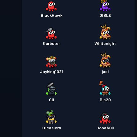
BlackHawk
GIBLE
Korbster
Whitenight
Jayking1021
jadi
Gli
Bib20
Lucaslorn
Jona400