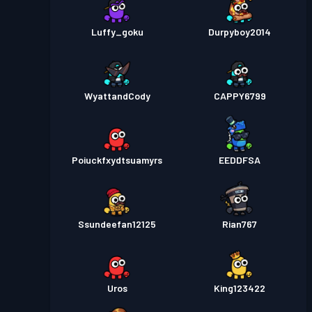
Luffy_goku
Durpyboy2014
WyattandCody
CAPPY6799
Poiuckfxydtsuamyrs
EEDDFSA
Ssundeefan12125
Rian767
Uros
King123422