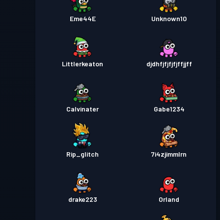
Eme44E
Unknown10
Littlerkeaton
djdhfjfjfjfjffjjff
Calvinater
Gabe1234
Rip_glitch
7i4zjimmlrn
drake223
Orland