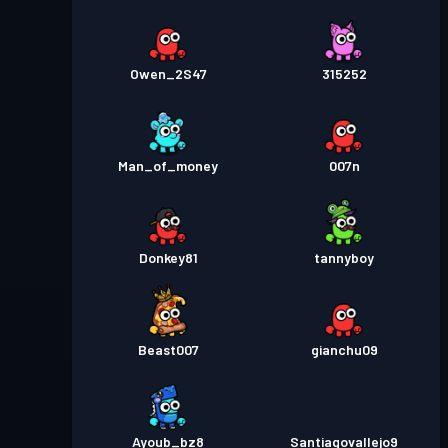
Owen_2S47
315252
Man_of_money
007n
Donkey81
tannyboy
Beast007
gianchu09
Ayoub_bz8
Santiagovallejo9