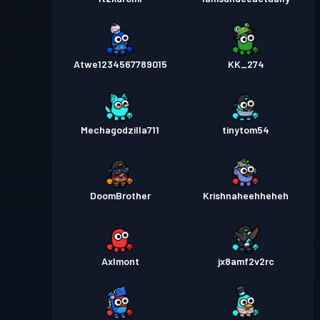
Atwe1234567789015
KK_274
Mechagodzilla711
tinytom54
DoomBrother
Krishnaheehheheh
Axlmont
jx8amf2v2rc