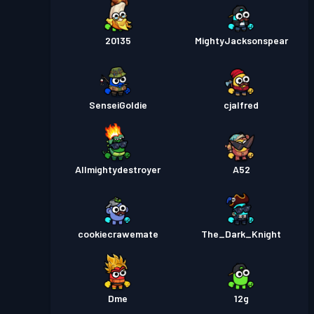
20135
MightyJacksonspear
SenseiGoldie
cjalfred
Allmightydestroyer
A52
cookiecrawemate
The_Dark_Knight
Dme
12g