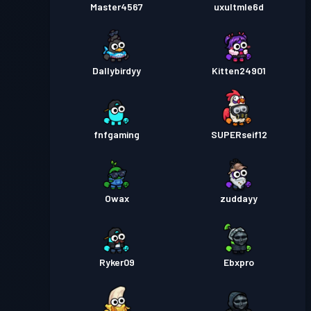
Master4567
uxultmle6d
Dallybirdyy
Kitten24901
fnfgaming
SUPERseif12
Owax
zuddayy
Ryker09
Ebxpro