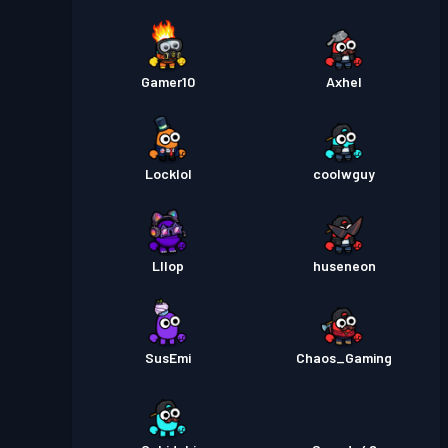
Gamer10
Axhel
Locklol
coolwguy
Lllop
huseneon
SusEmi
Chaos_Gaming