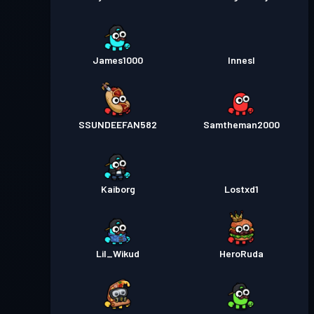
James1000
InnesI
SSUNDEEFAN582
Samtheman2000
Kaiborg
Lostxd1
Lil_Wikud
HeroRuda