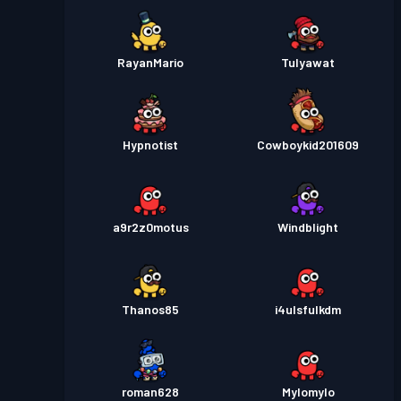
RayanMario
Tulyawat
Hypnotist
Cowboykid201609
a9r2z0motus
Windblight
Thanos85
i4ulsfulkdm
roman628
Mylomylo