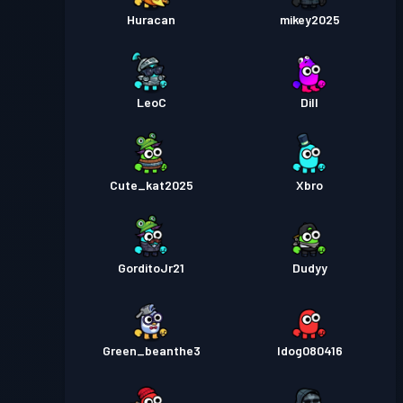
Huracan
mikey2025
LeoC
Dill
Cute_kat2025
Xbro
GorditoJr21
Dudyy
Green_beanthe3
ldog080416