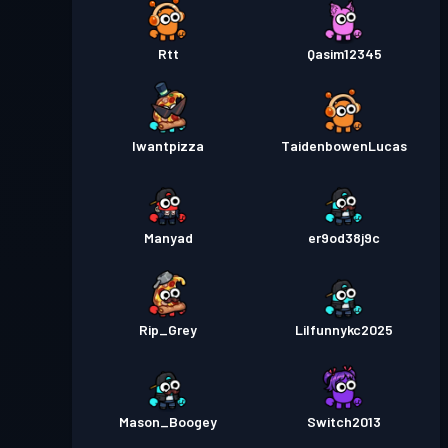
Rtt
Qasim12345
Iwantpizza
TaidenbowenLucas
Manyad
er9od38j9c
Rip_Grey
Lilfunnykc2025
Mason_Boogey
Switch2013