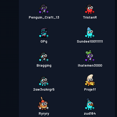
Penguin_Craft_13
TristanR
OPg
Sundee100111111
Bragging
Ihatemen3000
2sw3vzkrgr5
Projeff
Ryryry
zud164