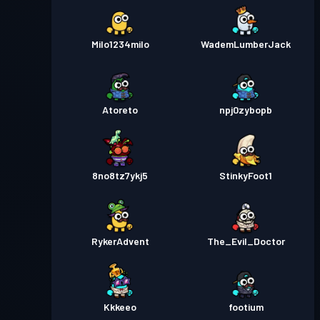
Milo1234milo
WademLumberJack
Atoreto
npj0zybopb
8no8tz7ykj5
StinkyFoot1
RykerAdvent
The_Evil_Doctor
Kkkeeo
footium