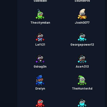
Gabidabi
Ssunde46
Thecitymilan
Josh0077
Left21
Georgepower12
Gdrag0n
Ace4313
Drelyn
TheHunterAd