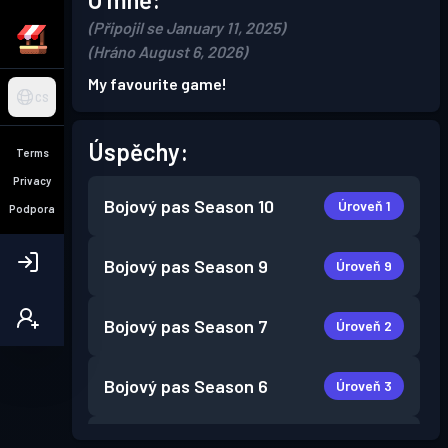
(Připojil se January 11, 2025)
(Hráno August 6, 2026)
My favourite game!
CS
Úspěchy:
Terms
Privacy
Bojový pas
Season 10
Úroveň 1
Podpora
Bojový pas
Season 9
Úroveň 9
Bojový pas
Season 7
Úroveň 2
Bojový pas
Season 6
Úroveň 3
Bojový pas
Season 5
Úroveň 3