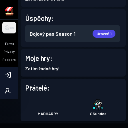
Úspěchy:
CS
Bojový pas
Season 1
Úroveň 1
Terms
Privacy
Moje hry:
Podpora
Zatím žádné hry!
Přátelé:
MADHARRY
SSundee