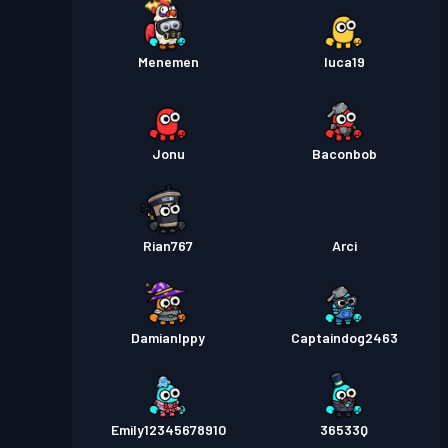
Menemen
luca19
Jonu
Baconbob
Rian767
Arci
DamianIppy
Captaindog2463
Emily12345678910
36533Q