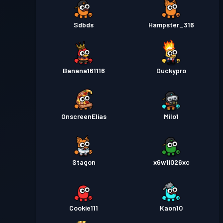
Sdbds
Hampster_316
Banana161116
Duckypro
OnscreenElias
Milo1
Stagon
x6w1i026xc
Cookie111
Kaon10