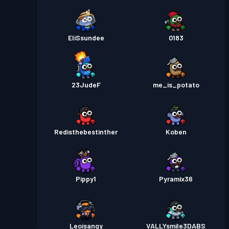
EliSsundee
0183
23JudeF
me_is_potato
Redisthebestinther
Koben
Pippy1
Pyramix36
Leoisangy
VALLYsmile3DABS