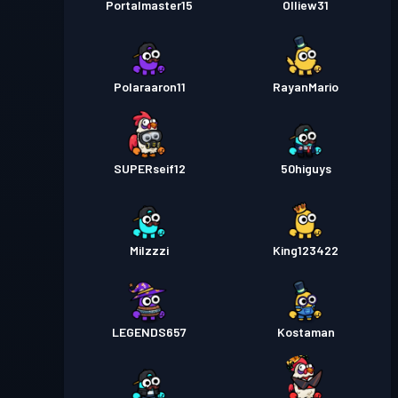
Portalmaster15
Olliew31
Polaraaron11
RayanMario
SUPERseif12
50higuys
Milzzzi
King123422
LEGENDS657
Kostaman