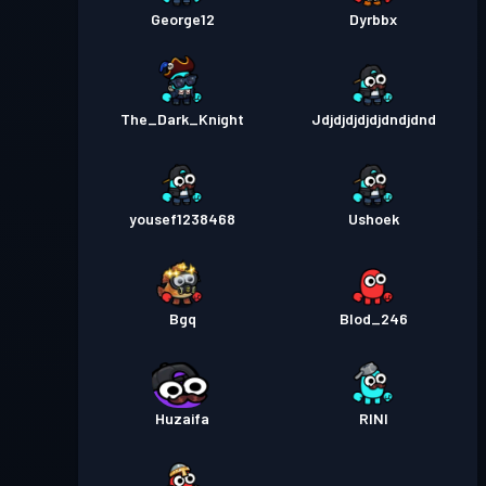
George12
Dyrbbx
The_Dark_Knight
Jdjdjdjdjdjdndjdnd
yousef1238468
Ushoek
Bgq
Blod_246
Huzaifa
RINI