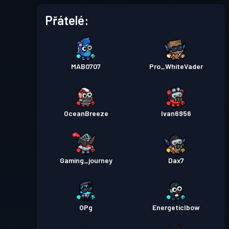
Přátelé:
MAB0707
Pro_WhiteVader
OceanBreeze
Ivan6956
Gaming_journey
Dax7
OPg
Energeticlbow