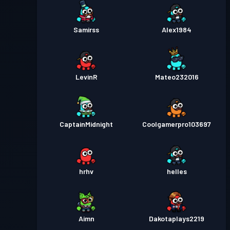
Samirss
Alex1984
LevinR
Mateo232016
CaptainMidnight
Coolgamerpro103697
hrhv
helles
Aimn
Dakotaplays2219