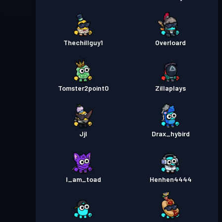
Thechillguy1
Overloard
Tomster2point0
Zillaplays
Jjl
Drax_hybird
I_am_toad
Henhen4444