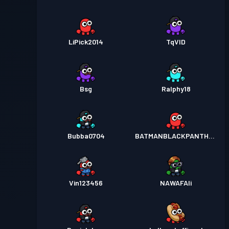
LiPick2014
TqVID
Bsg
Ralphy18
Bubba0704
BATMANBLACKPANTHER
Vin123456
NAWAFAli