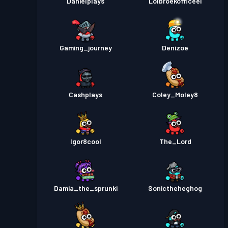
Danielplays
Lolbroekofficeel
Gaming_journey
Denizoe
Cashplays
Coley_Moley8
Igor8cool
The_Lord
Damia_the_sprunki
Sonictheheghog