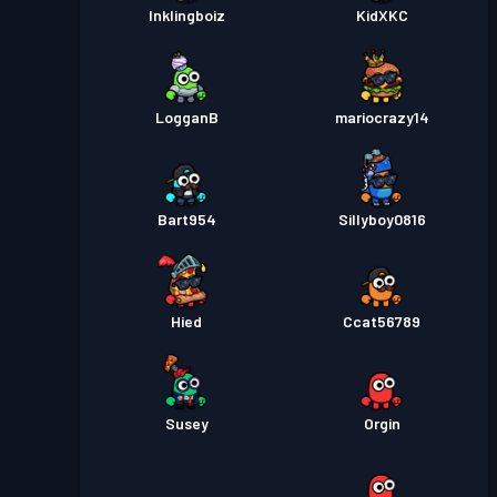
Inklingboiz
KidXKC
LogganB
mariocrazy14
Bart954
Sillyboy0816
Hied
Ccat56789
Susey
Orgin