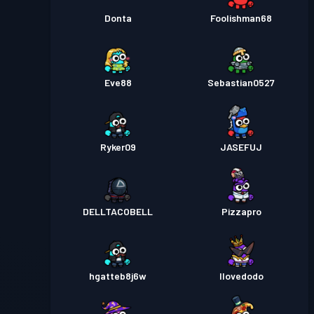
Donta
Foolishman68
Eve88
Sebastian0527
Ryker09
JASEFUJ
DELLTACOBELL
Pizzapro
hgatteb8j6w
Ilovedodo