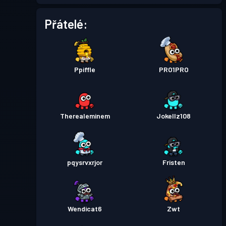
Přátelé:
Ppiffle
PRO1PRO
Therealeminem
Jokellz108
pqysrvxrjor
Fristen
Wendicat6
Zwt