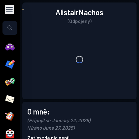
AlistairNachos
(Odpojený)
O mně:
(Připojil se January 22, 2025)
(Hráno June 27, 2025)
Zatím zde nic není!