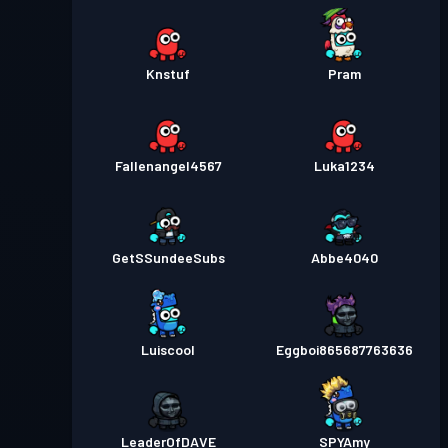
Knstuf
Pram
Fallenangel4567
Luka1234
GetSSundeeSubs
Abbe4040
Luiscool
Eggboi865687763636
LeaderOfDAVE
SPYAmy