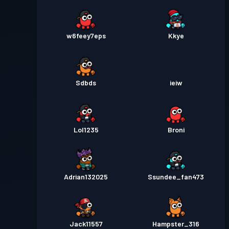
w6feey7eps
Kkye
Sdbds
ieiw
Lol1235
Broni
Adrian132025
Ssundee_fan473
Jack11557
Hampster_316