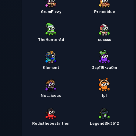
GrumFizzy
Princeblue
TheHunterAd
sussss
Klement
3sp115kva0m
Not_icecc
Ipl
Redisthebestinther
LegendSki3512