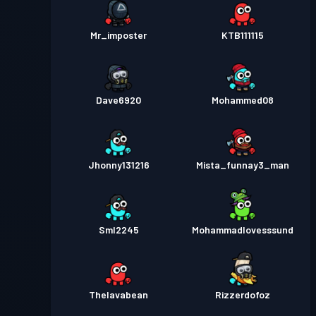
Mr_imposter
KTB111115
Dave6920
Mohammed08
Jhonny131216
Mista_funnay3_man
Sml2245
Mohammadlovesssund
Thelavabean
Rizzerdofoz