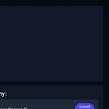
hy:
Úroveň