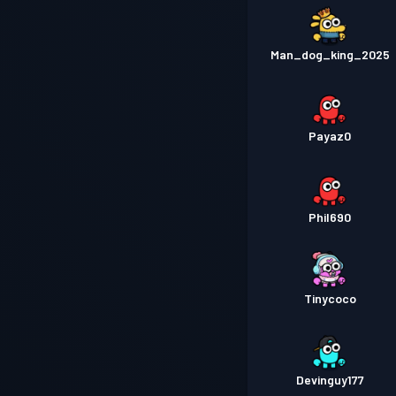
Man_dog_king_2025
Payaz0
Phil690
Tinycoco
Devinguy177