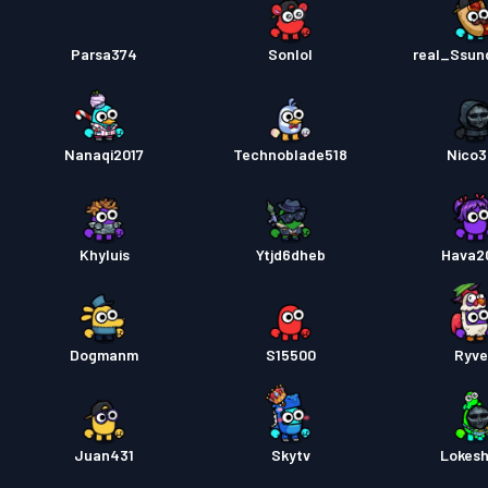
Parsa374
Sonlol
real_Ssu
Nanaqi2017
Technoblade518
Nico
Khyluis
Ytjd6dheb
Hava2
Dogmanm
S15500
Ryve
Juan431
Skytv
Lokes