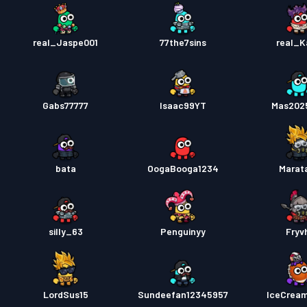
real_Jaspe001
77the7sins
real_
Gabs77777
Isaac99YT
Mas202
bata
OogaBooga1234
Marat
silly_63
Penguinyy
Fryv
LordSus15
Sundeefan12345957
IceCream