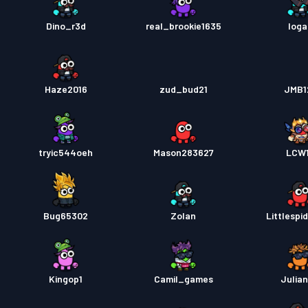
Dino_r3d
real_brookie1635
Iog
Haze2016
zud_bud21
JMB1
tryic544oeh
Mason283627
LCW
Bug65302
Zolan
Littlespi
Kingop1
Camil_games
Julia