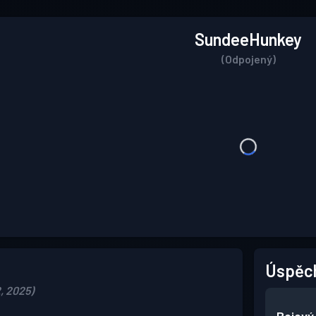
SundeeHunkey
(Odpojený)
Úspěc
2, 2025)