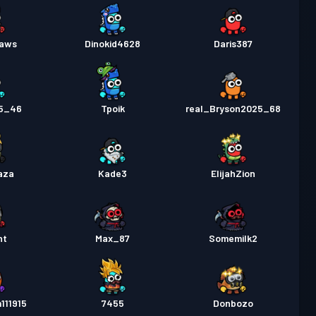
Kaws
Dinokid4628
Daris387
5_46
Tpoik
real_Bryson2025_68
aza
Kade3
ElijahZion
ht
Max_87
Somemilk2
111915
7455
Donbozo