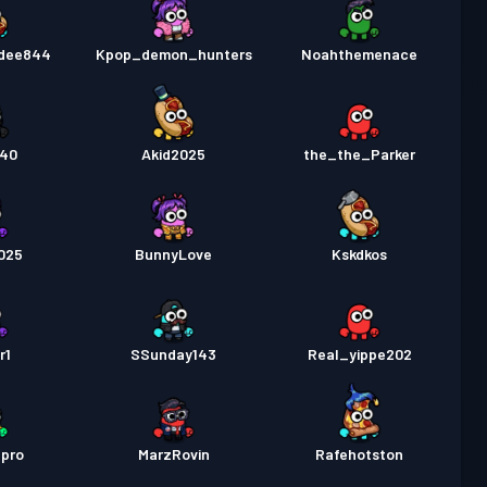
ndee844
Kpop_demon_hunters
Noahthemenace
340
Akid2025
the_the_Parker
025
BunnyLove
Kskdkos
r1
SSunday143
Real_yippe202
hpro
MarzRovin
Rafehotston