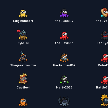
Luiginumber1
the_Cool_7
the_Va
Kyle_N
the_levi383
RedRyd
Thegreatrowrow
Hackerman814
Robot
Captlevi
Merty2025
Battle7