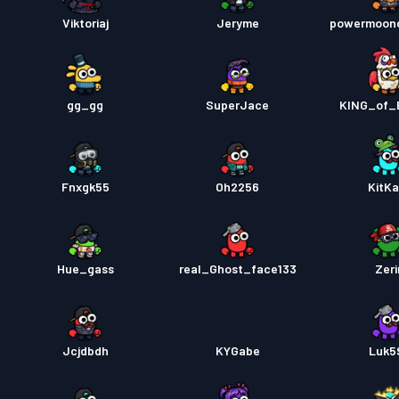
Viktoriaj
Jeryme
powermoonc
Bojový
Bojový
gg_gg
SuperJace
KING_of_
Bojový
Fnxgk55
Oh2256
KitKa
Bojový
Hue_gass
real_Ghost_face133
Zeri
Jcjdbdh
KYGabe
Luk5