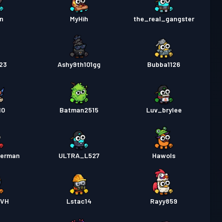
an
MyHih
the_real_gangster
23
Ashy9th101gg
Bubba1126
10
Batman2515
Luv_brylee
derman
ULTRA_L527
Hawols
nVH
Lstac14
Rayy859