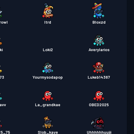
rowl
Itrd
Bloxzd
ki
Loki2
Averylarios
73
Yourmysodapop
Lukeb14367
avv
La_grandkae
OBED2025
25_75
Slob_kaye
Uhhhhhhuujii