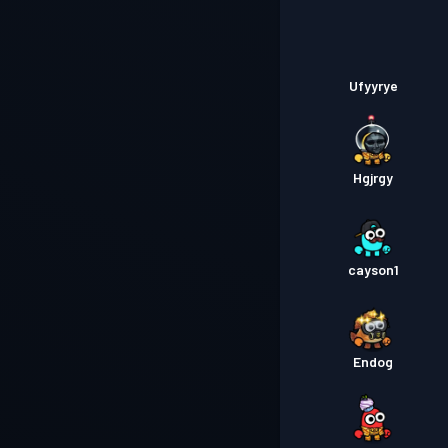
Ufyyrye
Hgjrgy
cayson1
Endog