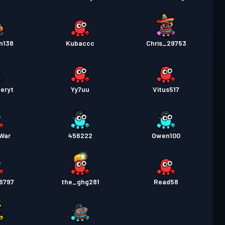
n138
Kubaccc
Chris_29753
eryt
Yy7uu
Vitus517
War
456222
Owen100
6797
the_ghg281
Read58