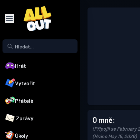
Hrát
Vytvořit
Přátelé
Zprávy
O mně:
(Připojil se February 
Úkoly
(Hráno May 15, 2026)