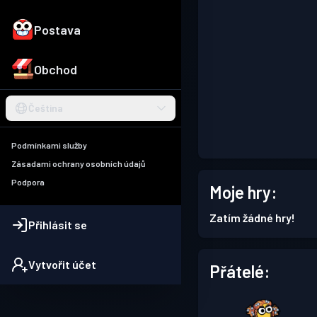
Postava
Obchod
Čeština
Podmínkami služby
Zásadami ochrany osobních údajů
Podpora
Moje hry:
Zatím žádné hry!
Přihlásit se
Vytvořit účet
Přátelé: