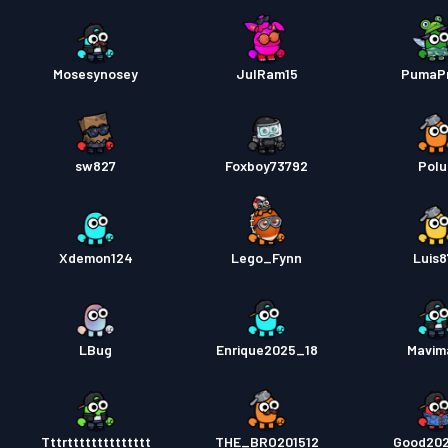
Mosesynosey
JulRam15
PumaP
sw827
Foxboy73792
Polu
Xdemon124
Lego_Fynn
Luis8
LBug
Enrique2025_18
Mavim
Tttrtttttttttttttt
THE_BRO201512
Good20