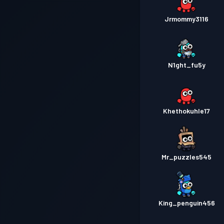
Jrmommy3116
N1ght_fu5y
Khethokuhle17
Mr_puzzles545
King_penguin456