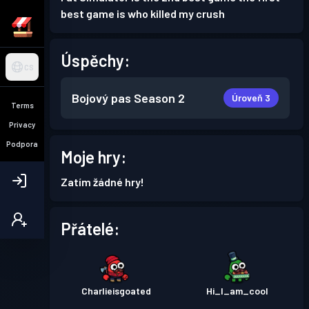
best game is who killed my crush
Úspěchy:
CS
Bojový pas
Season 2
Úroveň 3
Terms
Privacy
Podpora
Moje hry:
Zatím žádné hry!
Přátelé:
Charlieisgoated
Hi_I_am_cool