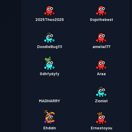
2025Theo2025
Gojothebest
DoodleBug111
amelia177
Gdhfydyfy
Araa
MADHARRY
Zionist
Ehdidn
Ernestoyou