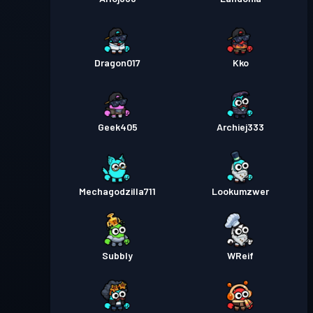
Dragon017
Kko
Geek405
Archiej333
Mechagodzilla711
Lookumzwer
Subbly
WReif