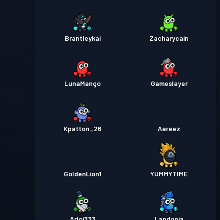
Brantleykai
Zacharycain
LunaMango
Gameslayer
Kpatton_26
Aareez
GoldenLion1
YUMMYTIME
Arloj333
Landonia