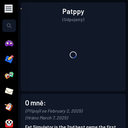
Patppy
(Odpojený)
O mně:
(Připojil se February 2, 2025)
(Hráno March 7, 2025)
Fat Simulator is the 2nd best game the first