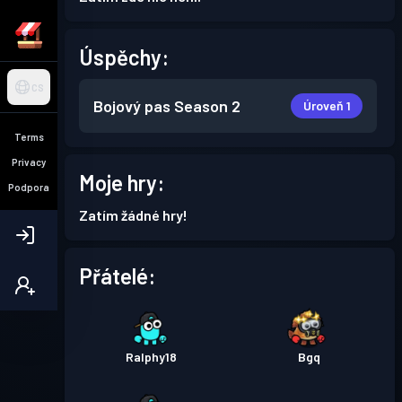
Úspěchy:
CS
Bojový pas
Season 2
Úroveň 1
Terms
Privacy
Moje hry:
Podpora
Zatím žádné hry!
Přátelé:
Ralphy18
Bgq