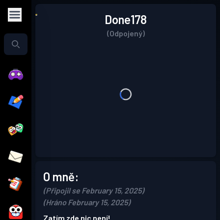
Done178
(Odpojený)
O mně:
(Připojil se February 15, 2025)
(Hráno February 15, 2025)
Zatím zde nic není!