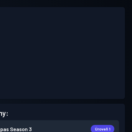
hy:
 pas
Season 3
Úroveň 1