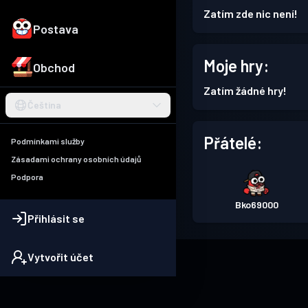
Zatím zde nic není!
Postava
Moje hry:
Obchod
Zatím žádné hry!
Čeština
Přátelé:
Podmínkami služby
Zásadami ochrany osobních údajů
Podpora
Bko69000
Přihlásit se
Vytvořit účet