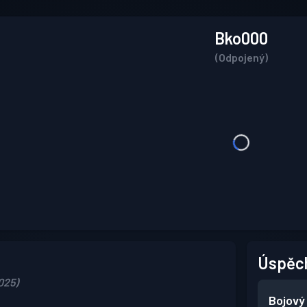
Bko000
(Odpojený)
Úspěc
2025)
Bojový