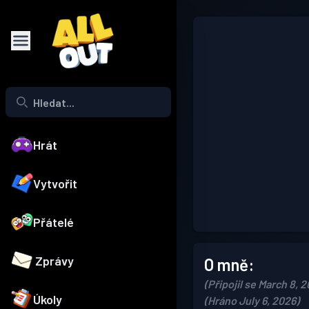
Hrát
Vytvořit
Přátelé
Zprávy
O mně:
(Připojil se March 8, 
Úkoly
(Hráno July 6, 2026)