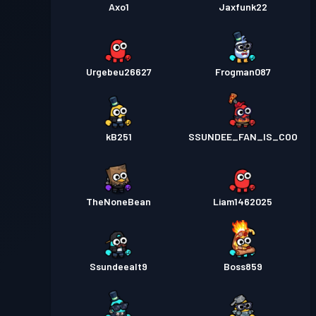
Axo1
Jaxfunk22
Urgebeu26627
Frogman087
kB251
SSUNDEE_FAN_IS_COO
TheNoneBean
Liam1462025
Ssundeealt9
Boss859