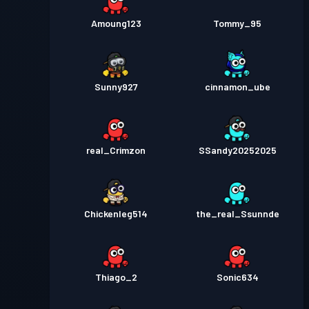
Amoung123
Tommy_95
Sunny927
cinnamon_ube
real_Crimzon
SSandy20252025
Chickenleg514
the_real_Ssunnde
Thiago_2
Sonic634