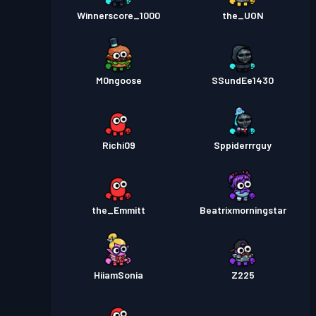
Winnerscore_1000
the_UON
M0ngoose
SSundEe1430
Richi09
Sppiderrrguy
the_Emmitt
Beatrixmorningstar
HiiamSonia
Z225