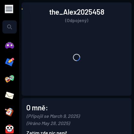
the_Alex2025458
(Odpojený)
O mně:
(Připojil se March 9, 2025)
(Hráno May 28, 2025)
Zatím zde nic není!