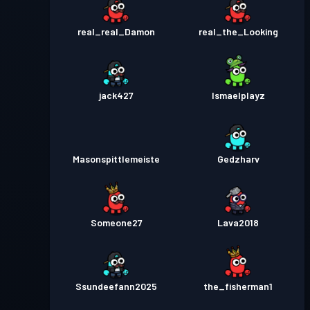
real_real_Damon
real_the_Looking
jack427
Ismaelplayz
Masonspittlemeiste
Gedzharv
Someone27
Lava2018
Ssundeefann2025
the_fisherman1