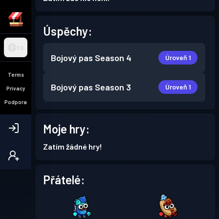
Úspěchy:
CS
Bojový pas
Season 4
Úroveň 1
Terms
Bojový pas
Season 3
Úroveň 1
Privacy
Podpora
Moje hry:
Zatím žádné hry!
Přátelé: