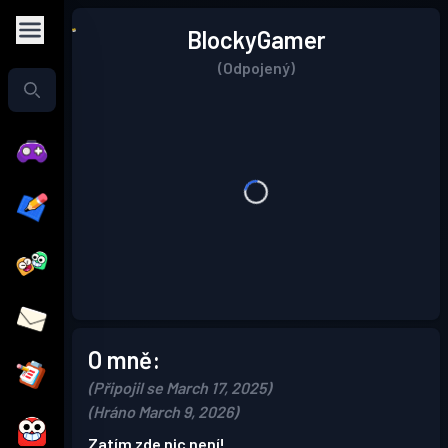
BlockyGamer
(Odpojený)
O mně:
(Připojil se March 17, 2025)
(Hráno March 9, 2026)
Zatím zde nic není!