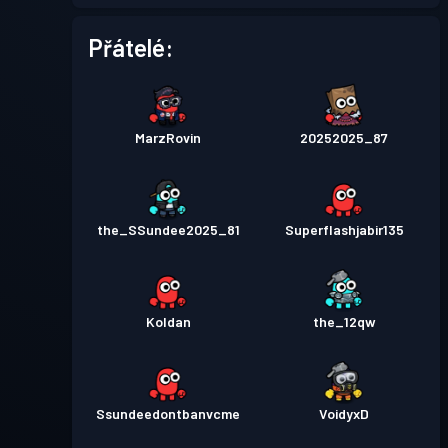
Přátelé:
MarzRovin
20252025_87
the_SSundee2025_81
Superflashjabir135
Koldan
the_12qw
Ssundeedontbanvcme
VoidyxD