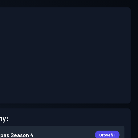
hy:
 pas
Season 4
Úroveň 1