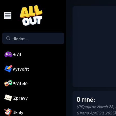
Hrát
Vytvořit
Přátelé
Zprávy
O mně:
(Připojil se March 28,
Úkoly
(Hráno April 29, 2025)