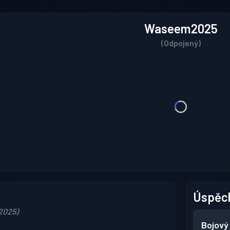
Waseem2025
(Odpojený)
Úspěc
 2025)
Bojový