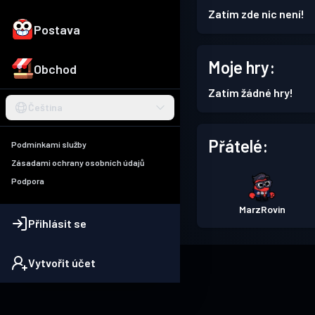
Zatím zde nic není!
Postava
Moje hry:
Obchod
Zatím žádné hry!
Čeština
Přátelé:
Podmínkami služby
Zásadami ochrany osobních údajů
Podpora
MarzRovin
Přihlásit se
Vytvořit účet