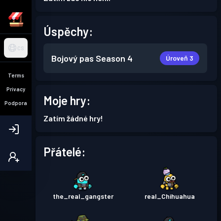
Úspěchy:
CS
Bojový pas
Season 4
Úroveň 3
Terms
Privacy
Moje hry:
Podpora
Zatím žádné hry!
Přátelé:
the_real_gangster
real_Chihuahua