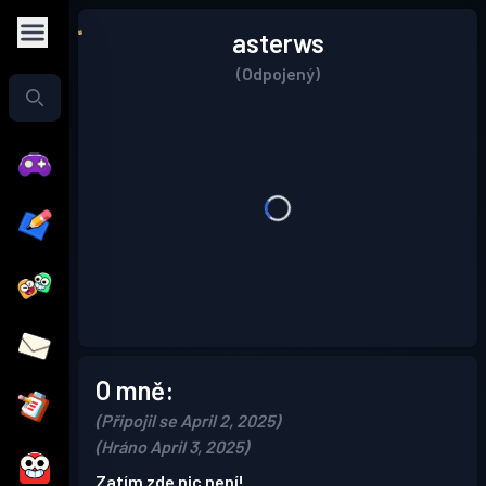
asterws
(Odpojený)
O mně:
(Připojil se April 2, 2025)
(Hráno April 3, 2025)
Zatím zde nic není!