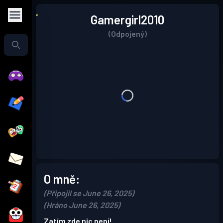
Gamergirl2010
(Odpojený)
O mně:
(Připojil se June 26, 2025)
(Hráno June 26, 2025)
Zatím zde nic není!