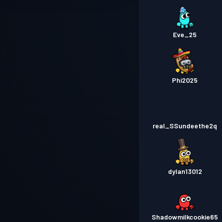
Eve_25
Phi2025
real_SSundeethe2q
dylan13012
Shadowmilkcookie65