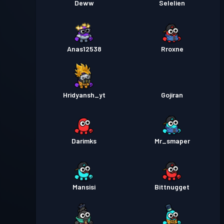
Deww
Selelien
Anas12538
Rroxne
Hridyansh_yt
Gojiran
Darimks
Mr_smaper
Mansisi
Bittnugget