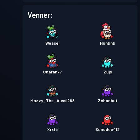
Kamppas
Season 2
Niveau 3
Venner:
Kamppas
Season 1
Niveau 3
Weasel
Huhhhh
Charan77
Zujs
Mozzy_The_Aussi268
Zohanbut
Xrxtir
Sunddee413