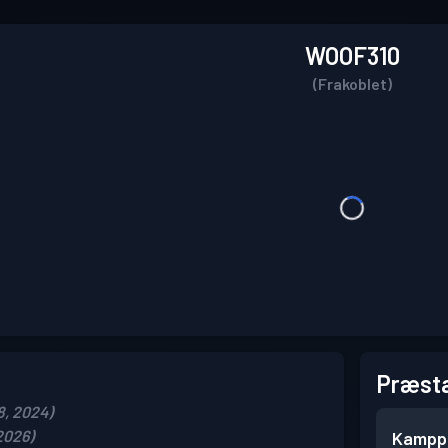
WOOF310
(Frakoblet)
Præsta
8, 2024)
2026)
Kampp