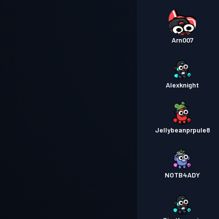
Arn007
Alexknight
Jellybeanprpule8
NOTB4ADY