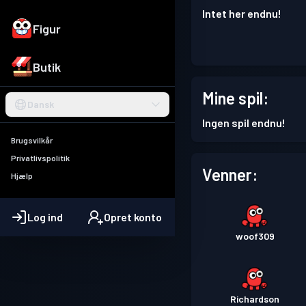
Intet her endnu!
Figur
Butik
Mine spil:
Dansk
Ingen spil endnu!
Brugsvilkår
Privatlivspolitik
Venner:
Hjælp
Log ind
Opret konto
woof309
Richardson