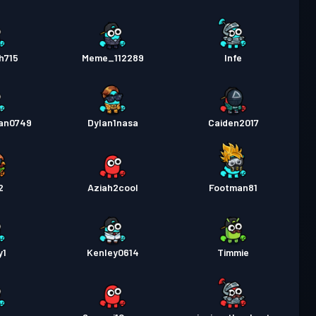
h715
Meme_112289
Infe
an0749
Dylan1nasa
Caiden2017
2
Aziah2cool
Footman81
y1
Kenley0614
Timmie