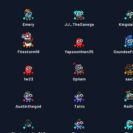
Emery
JJ_TheSavege
Kingsia
Firestorm18
Yapsoonhien35
SsundeeF
1w23
Opliam
sae
Austinthegod
Tatro
Reill