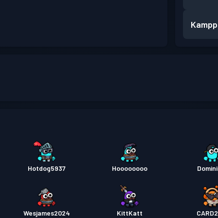
Kampp
Hotdog5937
Hoooooooo
Domin
Wesjames2024
KittKatt
CARD2