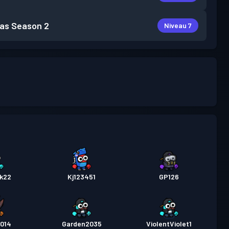
as
Season 2
Niveau 7
ik22
Kj123451
GP126
014
Garden2035
ViolentViolet1