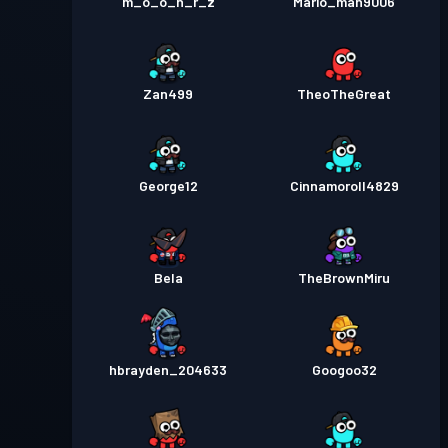
m_o_o_n_r_z
Mario_man9006
Zan499
TheoTheGreat
George12
Cinnamoroll4829
Bela
TheBrownMiru
hbrayden_204633
Googoo32