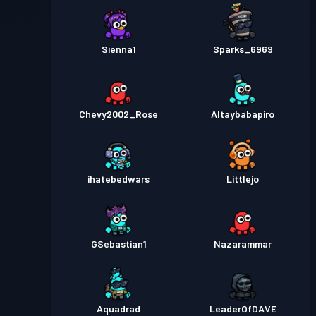
Sienna1
Sparks_6969
Chevy2002_Rose
Altaybabapiro
ihatebedwars
Littlejo
GSebastian1
Nazarammar
Aquadrad
LeaderOfDAVE