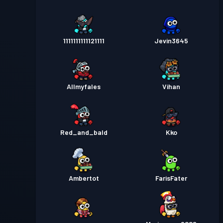
1111111111121111
Jevin3645
Allmyfales
Vihan
Red_and_bald
Kko
Ambertot
FarisFater